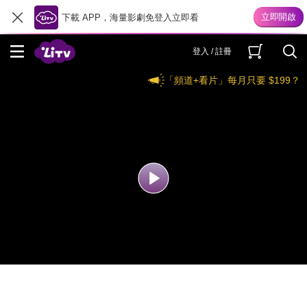
下載 APP，海量影劇免登入立即看
登入 / 註冊
「頻道+看片」每月只要 $199？