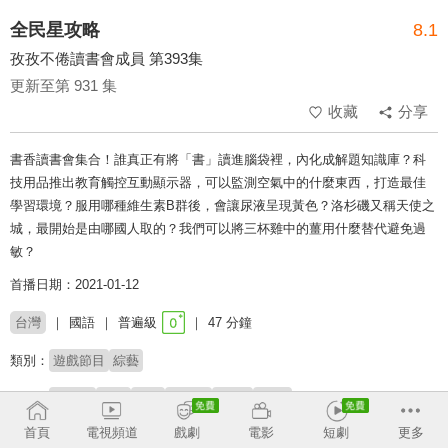
全民星攻略
8.1
孜孜不倦讀書會成員 第393集
更新至第 931 集
收藏
分享
書香讀書會集合！誰真正有將「書」讀進腦袋裡，內化成解題知識庫？科
技用品推出教育觸控互動顯示器，可以監測空氣中的什麼東西，打造最佳
學習環境？服用哪種維生素B群後，會讓尿液呈現黃色？洛杉磯又稱天使之
城，最開始是由哪國人取的？我們可以將三杯雞中的薑用什麼替代避免過
敏？
首播日期：2021-01-12
台灣
國語
普遍級
47 分鐘
類別：
遊戲節目
綜藝
來賓：
劉宥彤
Julie
威廉
謝文憲
Ricky
Lydia
首頁
電視頻道
戲劇
電影
短劇
更多
主持：
曾國城
蔡尚樺