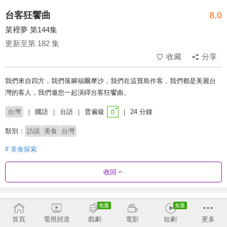
台客狂饗曲
8.0
菜裡夢 第144集
更新至第 182 集
收藏
分享
我們來自四方，我們落腳福爾摩沙，我們在這寶島作客，我們都是美麗台
灣的客人，我們邀您一起演繹台客狂饗曲。
台灣
國語
台語
普遍級
24 分鐘
類別：
訪談
美食
台灣
# 美食探索
收回
劇集列表
反序
收合
首頁
電視頻道
戲劇
電影
短劇
更多
181 - 182
145 - 180
109 - 144
73 - 108