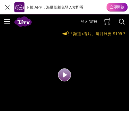
下載 APP，海量影劇免登入立即看
登入 / 註冊
「頻道+看片」每月只要 $199？