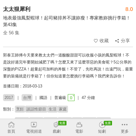
太太狠犀利
8.0
地表最強鳳梨蝦球！起司豬排丼不讓妳瘦！專家教妳挑行李箱！
第43集
全 56 集
收藏
分享
郭泰王師傅今天要來教太太們一道酸酸甜甜可以收服小孩的鳳梨蝦球！不
是說好過完年要開始減肥了嗎？怎麼又來了這麼罪惡的美食呢？5公分厚的
深盤的PIZZA！超量起司加料的丼飯！不管了，先吃再說！出遠門玩，最重
要的裝備就是行李箱了！但你知道要怎麼挑行李箱嗎？我們來告訴你！
首播日期：2018-03-13
2017
台灣
國語
普遍級
47 分鐘
類別：
烹飪
談話性節目
生活
家庭
來賓：
郭泰王
李承緯
劉明璁
阿貴師
軒軒
劉美辰
蔡呱步
首頁
電視頻道
戲劇
電影
短劇
更多
主持：
焦志方
巴鈺