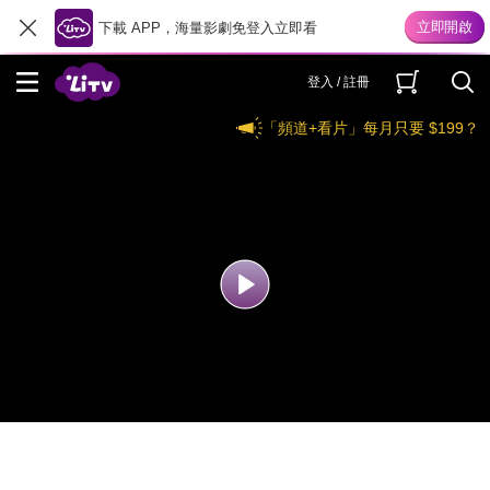
下載 APP，海量影劇免登入立即看
登入 / 註冊
「頻道+看片」每月只要 $199？