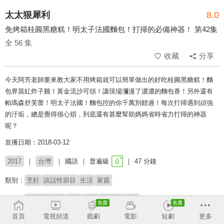
太太狠犀利
8.0
免烤箱桂圓黑糖糕！明太子法國麵包！打掃的必備神器！ 第42集
全 56 集
收藏
分享
今天阿芳老師要來教大家不用烤箱就可以簡單做出的好吃桂圓黑糖糕！麵
包界當紅炸子雞！黃金流沙可頌！讓現場瀰漫了濃濃的麵包香！另外還有
帕瑪森舒芙蕾！明太子法國！麵包控的你千萬別錯過！每次打掃遇到頑強
的汙垢，總是覺得很心煩，到底還有甚麼幫助媽媽省時省力打掃的神器
呢？
首播日期：2018-03-12
2017
台灣
國語
普遍級
47 分鐘
類別：
烹飪
談話性節目
生活
家庭
來賓：
蔡季芳
貝果
貝貝
軒軒
五寶媽
珮彬
首頁
電視頻道
戲劇
電影
短劇
更多
主持：
焦志方
巴鈺