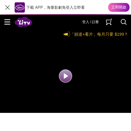
下載 APP，海量影劇免登入立即看
登入 / 註冊
「頻道+看片」每月只要 $199？