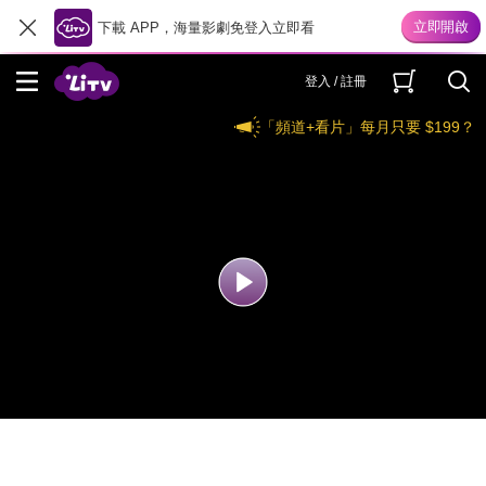
下載 APP，海量影劇免登入立即看
登入 / 註冊
「頻道+看片」每月只要 $199？