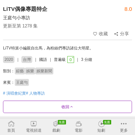
LiTV偶像專題特企
8.0
王庭勻小專訪
更新至第 1278 集
收藏
分享
LiTV特派小編親自出馬，為粉絲們專訪諸位大明星。
2020
台灣
國語
普遍級
3 分鐘
類別：
綜藝
娛樂
娛樂新聞
來賓：
王庭勻
# 演唱會紀實
# 人物專訪
收回
劇集列表
反序
收合
首頁
電視頻道
戲劇
電影
短劇
更多