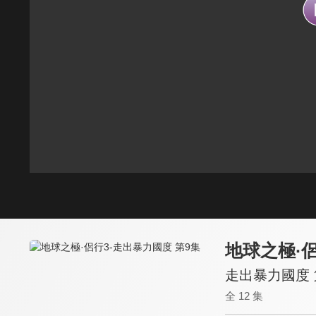
地球之極·侶
走出暴力國度 
全 12 集