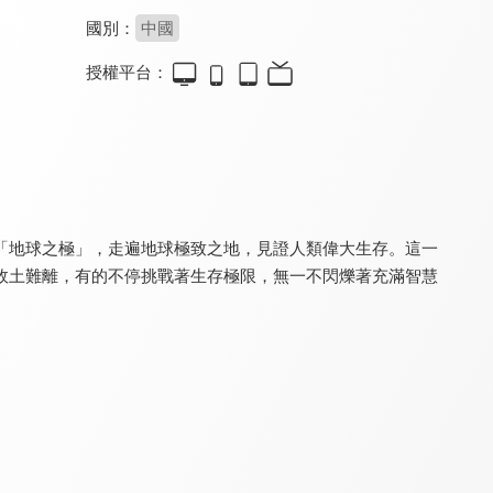
國別：
中國
授權平台：
來去露營吧
殷碩的濟州好拾光
請問今晚住誰家
8.3
8.3
8.2
全 13 集
全 16 集
更新至第 170 集
「地球之極」，走遍地球極致之地，見證人類偉大生存。這一
故土難離，有的不停挑戰著生存極限，無一不閃爍著充滿智慧
最美旅拍3
跟著偶像去旅行
叫我艾瑞克
8.0
8.0
8.3
全 10 集
全 13 集
全 6 集