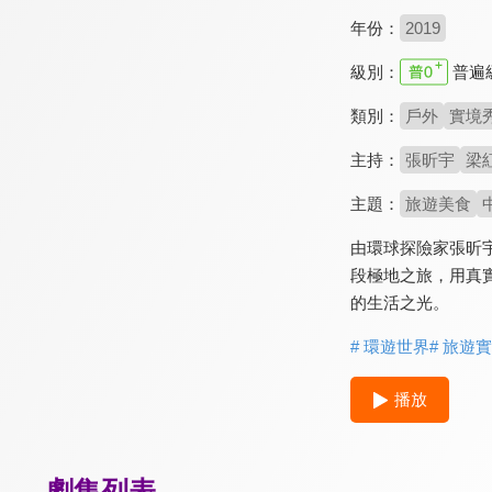
年份：
2019
級別：
普遍
類別：
戶外
實境
主持：
張昕宇
梁
主題：
旅遊美食
由環球探險家張昕
段極地之旅，用真
的生活之光。
# 環遊世界
# 旅遊
播放
劇集列表