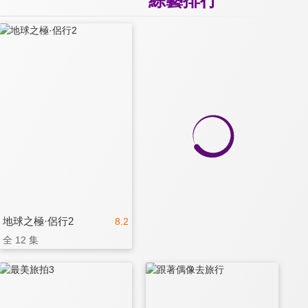
地球之極·侶行2
8.2
全 12 集