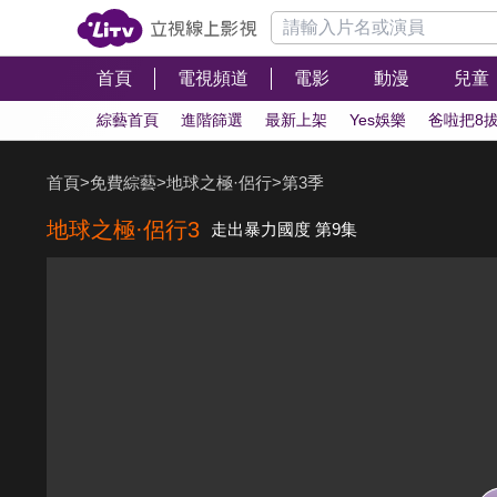
首頁
電視頻道
電影
動漫
兒童
綜藝首頁
進階篩選
最新上架
Yes娛樂
爸啦把8
首頁
>
免費綜藝
>
地球之極·侶行
>
第3季
地球之極·侶行3
走出暴力國度 第9集