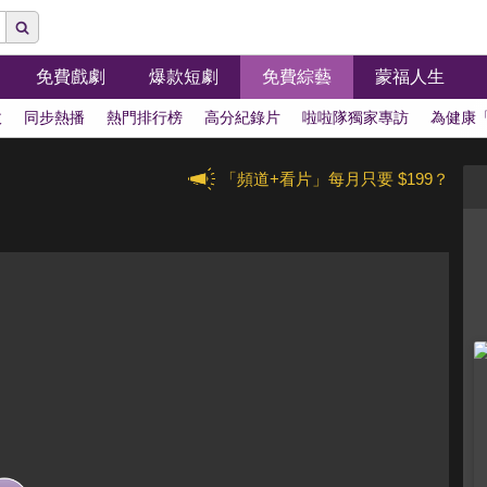
免費戲劇
爆款短劇
免費綜藝
蒙福人生
拔
同步熱播
熱門排行榜
高分紀錄片
啦啦隊獨家專訪
為健康
「頻道+看片」每月只要 $199？