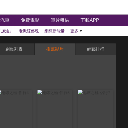
汽車
免費電影
單片租借
下載APP
「加油」
老派綜藝魂
網綜新能量
更多
劇集列表
推薦影片
綜藝排行