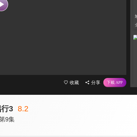
收藏
分享
行3
8.2
第9集