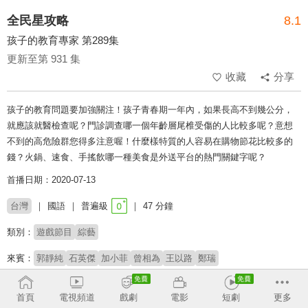
全民星攻略
8.1
孩子的教育專家 第289集
更新至第 931 集
收藏
分享
孩子的教育問題要加強關注！孩子青春期一年內，如果長高不到幾公分，
就應該就醫檢查呢？門診調查哪一個年齡層尾椎受傷的人比較多呢？意想
不到的高危險群您得多注意喔！什麼樣特質的人容易在購物節花比較多的
錢？火鍋、速食、手搖飲哪一種美食是外送平台的熱門關鍵字呢？
首播日期：2020-07-13
台灣
國語
普遍級
47 分鐘
類別：
遊戲節目
綜藝
來賓：
郭靜純
石英傑
加小菲
曾相為
王以路
鄭瑞
主持：
曾國城
蔡尚樺
首頁
電視頻道
戲劇
電影
短劇
更多