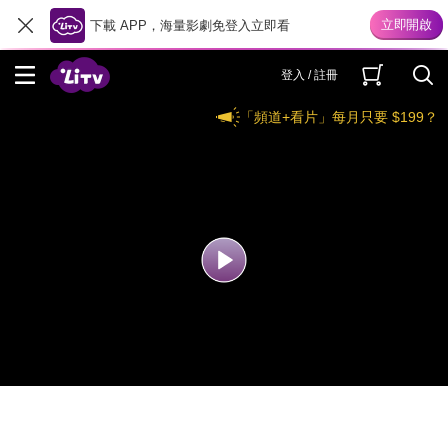
下載 APP，海量影劇免登入立即看
登入 / 註冊
「頻道+看片」每月只要 $199？