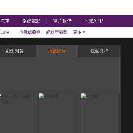
汽車
免費電影
單片租借
下載APP
「加油」
老派綜藝魂
網綜新能量
更多
劇集列表
推薦影片
綜藝排行