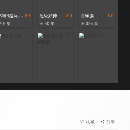
木曜4超玩 躲藏吧明星
超級好神
金頭腦
8.6
8.0
8.0
全 5 集
全 40 集
全 325 集
天才答不答
娛樂百分百-YT網路版
娛樂百分百
8.2
8.3
8.3
更新至第 80 集
更新至第 32 集
更新至第 462 集
收藏
分享