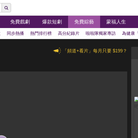
免費戲劇
爆款短劇
免費綜藝
蒙福人生
拔
同步熱播
熱門排行榜
高分紀錄片
啦啦隊獨家專訪
為健康
「頻道+看片」每月只要 $199？