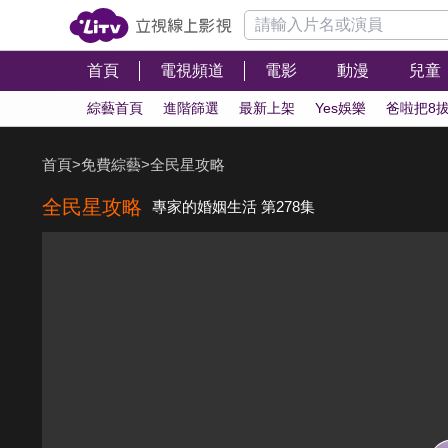
首頁
電視頻道
電影
動漫
兒童
綜藝首頁
進階篩選
最新上架
Yes娛樂
爸啦把8
首頁
>
免費綜藝
>
全民星攻略
全民星攻略
專家的婚姻生活 第278集