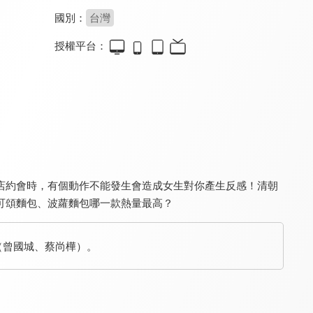
國別：
台灣
授權平台：
百變智多星
綜藝大集合
超級同學會
8.3
9.1
7.2
更新至第 150 集
更新至第 1280 集
全 65 集
店約會時，有個動作不能發生會造成女生對你產生反感！清朝
可頌麵包、波蘿麵包哪一款熱量最高？
名模出任務
Money Money 麥克瘋
天才衝衝衝
獎（曾國城、蔡尚樺）。
6.8
8.3
9.3
全 52 集
更新至第 30 集
更新至第 1028 集