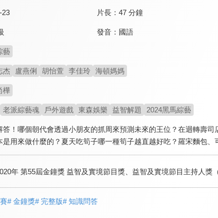
-23
片長：
47 分鐘
發音：
國語
級
綜藝
志杰
盧燕俐
胡怡萱
李佳玲
海頓媽媽
尚樺
老派綜藝魂
戶外遊戲
東森娛樂
益智解題
2024黑馬綜藝
解答！哪個朝代會透過小朋友的抓周來預測未來的王位？在迴轉壽司
本是用來做什麼的？夏天吃筍子哪一種筍子越直越好吃？羅宋麵包、
2020年 第55屆金鐘獎 益智及實境節目獎、益智及實境節目主持人
競賽
# 金鐘獎
# 完整版
# 知識問答