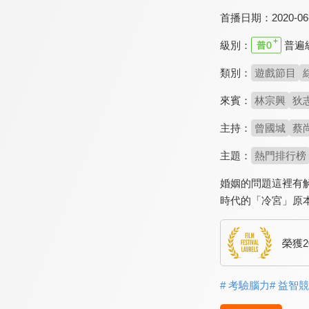
首播日期：
2020-06
級別：
普遍
類別：
遊戲節目
來賓：
林宗興
狄
主持：
曾國城
蔡
主題：
熱門排行榜
婚姻的問題這裡有
時代的「冷宮」原
榮獲
# 考驗腦力
# 益智