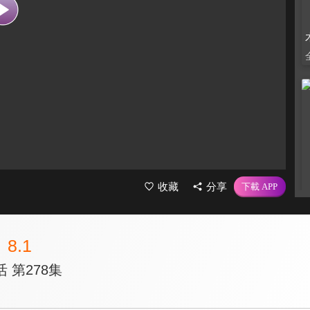
收藏
分享
8.1
 第278集