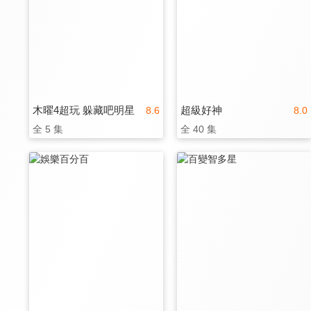
木曜4超玩 躲藏吧明星
超級好神
8.6
8.0
全 5 集
全 40 集