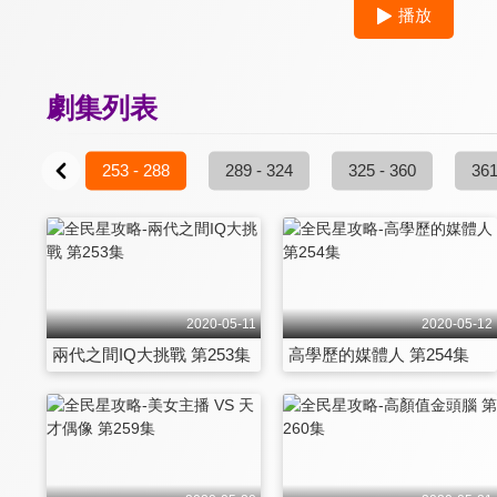
播放
劇集列表
7 - 252
253 - 288
289 - 324
325 - 360
361
2020-05-11
2020-05-12
兩代之間IQ大挑戰 第253集
高學歷的媒體人 第254集