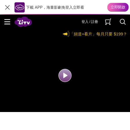
下載 APP，海量影劇免登入立即看
登入 / 註冊
「頻道+看片」每月只要 $199？