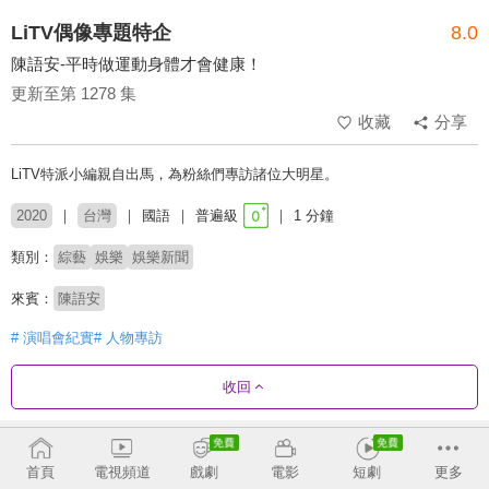
LiTV偶像專題特企
8.0
陳語安-平時做運動身體才會健康！
更新至第 1278 集
收藏
分享
LiTV特派小編親自出馬，為粉絲們專訪諸位大明星。
2020
台灣
國語
普遍級
1 分鐘
類別：
綜藝
娛樂
娛樂新聞
來賓：
陳語安
# 演唱會紀實
# 人物專訪
收回
劇集列表
反序
收合
首頁
電視頻道
戲劇
電影
短劇
更多