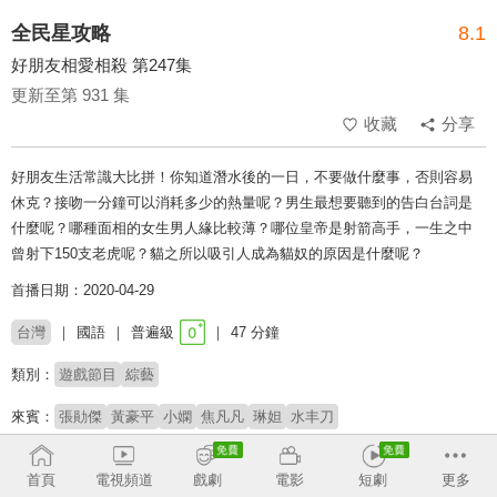
全民星攻略
8.1
好朋友相愛相殺 第247集
更新至第 931 集
收藏
分享
好朋友生活常識大比拼！你知道潛水後的一日，不要做什麼事，否則容易
休克？接吻一分鐘可以消耗多少的熱量呢？男生最想要聽到的告白台詞是
什麼呢？哪種面相的女生男人緣比較薄？哪位皇帝是射箭高手，一生之中
曾射下150支老虎呢？貓之所以吸引人成為貓奴的原因是什麼呢？
首播日期：2020-04-29
台灣
國語
普遍級
47 分鐘
類別：
遊戲節目
綜藝
來賓：
張勛傑
黃豪平
小嫻
焦凡凡
琳妲
水丰刀
主持：
曾國城
蔡尚樺
首頁
電視頻道
戲劇
電影
短劇
更多