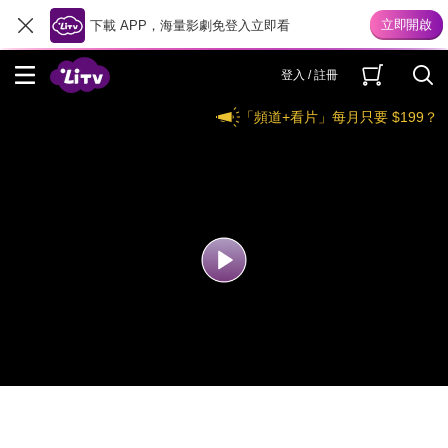
下載 APP，海量影劇免登入立即看
登入 / 註冊
「頻道+看片」每月只要 $199？