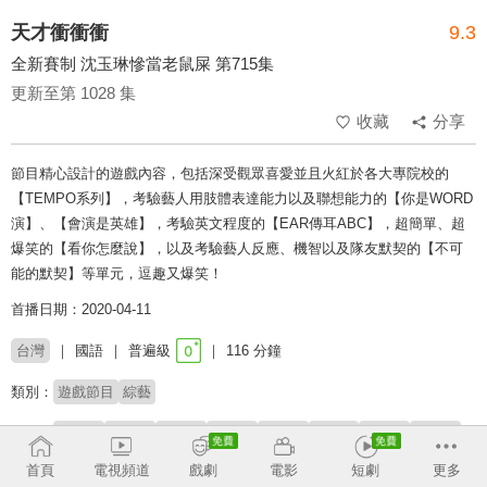
天才衝衝衝
9.3
全新賽制 沈玉琳慘當老鼠屎 第715集
更新至第 1028 集
收藏
分享
節目精心設計的遊戲內容，包括深受觀眾喜愛並且火紅於各大專院校的
【TEMPO系列】，考驗藝人用肢體表達能力以及聯想能力的【你是WORD
演】、【會演是英雄】，考驗英文程度的【EAR傳耳ABC】，超簡單、超
爆笑的【看你怎麼說】，以及考驗藝人反應、機智以及隊友默契的【不可
能的默契】等單元，逗趣又爆笑！
首播日期：2020-04-11
台灣
國語
普遍級
116 分鐘
類別：
遊戲節目
綜藝
來賓：
沈玉琳
焦凡凡
楊昇達
劉雨柔
潘若迪
NONO
何篤霖
李元圓
曾瑋中
五熊
夏語心
楊小黎
首頁
電視頻道
戲劇
電影
短劇
更多