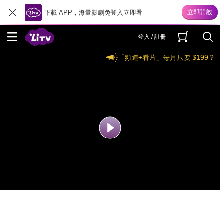
下載 APP，海量影劇免登入立即看
登入 / 註冊
「頻道+看片」每月只要 $199？