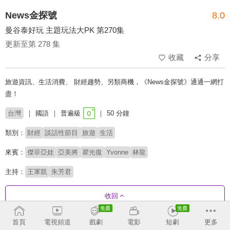
News金探號
8.0
曼谷泰好玩 主題玩法大PK 第270集
更新至第 278 集
收藏
分享
旅遊資訊、生活消費、 財經趨勢、另類商機，《News金探號》通通一網打
盡！
台灣
國語
普遍級
50 分鐘
類別：
財經
談話性節目
旅遊
生活
來賓：
傑菲亞娃
亞美將
瞿光復
Yvonne
林龍
主持：
王軍凱
朱芳君
收回
首頁
電視頻道
戲劇
電影
短劇
更多
劇集列表
反序