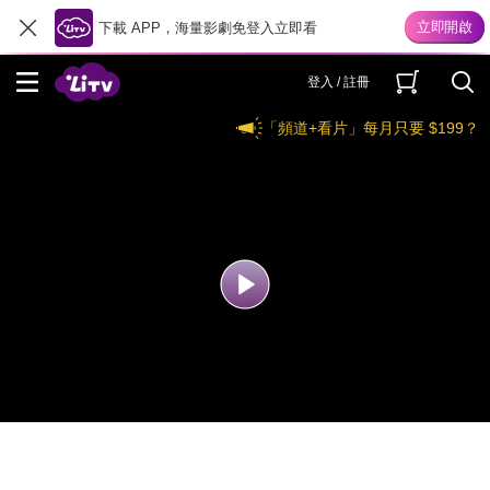
下載 APP，海量影劇免登入立即看
登入 / 註冊
「頻道+看片」每月只要 $199？