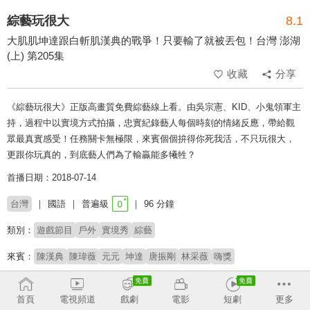
綜藝玩很大
8.1
大肌肌坤達跟白斬肌漢典的戰爭！只要輸了就被丟包！台灣 澎湖
(上) 第205集
收藏
分享
《綜藝玩很大》正版高畫質免費綜藝線上看。由吳宗憲、KID、小鬼領軍主
持，過程中以實境方式拍攝，忠實紀錄藝人每個時刻的情緒反應，帶給觀
眾最真實感受！任務關卡無極限，來賓個個拚得你死我活，不只玩很大，
更跟你玩真的，到底藝人們為了輸贏能多犧牲？
首播日期：2018-07-14
台灣
國語
普遍級
96 分鐘
類別：
遊戲節目
戶外
實境秀
綜藝
來賓：
陳漢典
陳瑋薇
元元
坤達
唐振剛
林采薇
嗨獎
主持：
吳宗憲
KID
首頁
電視頻道
戲劇
電影
短劇
更多