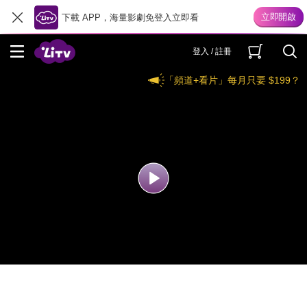
下載 APP，海量影劇免登入立即看
登入 / 註冊
「頻道+看片」每月只要 $199？