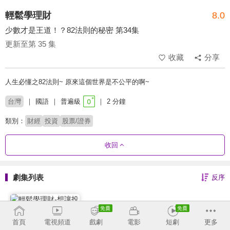
輕鬆學理財
8.0
少數才是王道！？82法則的秘密 第34集
更新至第 35 集
收藏
分享
人生必懂之82法則~ 原來這個世界是不公平的啊~
台灣
國語
普遍級
2 分鐘
類別：
財經
投資
股票/證券
收回
劇集列表
反序
想讓投資超捷徑，72法則告訴你！ 第35集
首頁
電視頻道
戲劇
電影
短劇
更多