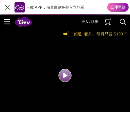
下載 APP，海量影劇免登入立即看
登入 / 註冊
「頻道+看片」每月只要 $199？