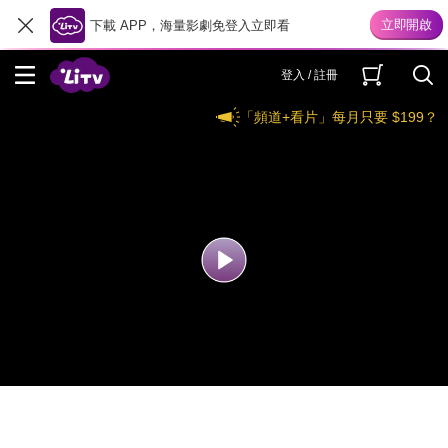
下載 APP，海量影劇免登入立即看
登入 / 註冊
「頻道+看片」每月只要 $199？