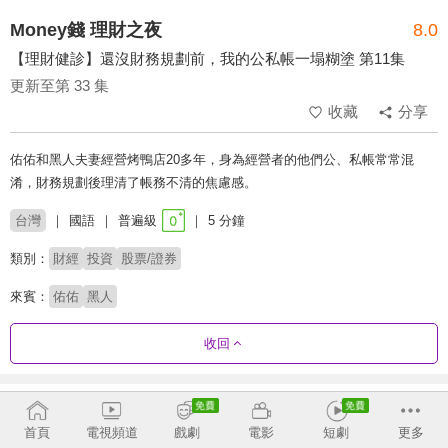
Money錢 理財之夜
8.0
【理財健診】還沒財務規劃前，我的公私帳一塌糊塗 第11集
更新至第 33 集
收藏
分享
佑佑和黑人夫妻經營烤鴨店20多年，身為經營者的他們公、私帳常常混
淆，財務規劃後理清了帳務不清的焦慮感。
台灣
國語
普遍級
5 分鐘
類別：
財經
投資
股票/證券
來賓：
佑佑
黑人
收回
劇集列表
反序
首頁
電視頻道
戲劇
電影
短劇
更多