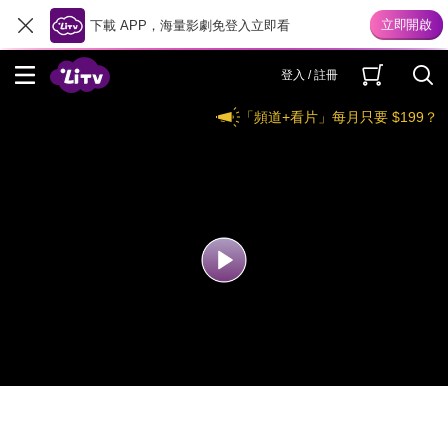
下載 APP，海量影劇免登入立即看
登入 / 註冊
「頻道+看片」每月只要 $199？