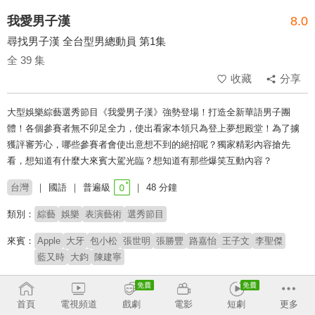
我愛男子漢
8.0
尋找男子漢 全台型男總動員 第1集
全 39 集
收藏
分享
大型娛樂綜藝選秀節目《我愛男子漢》強勢登場！打造全新華語男子團
體！各個參賽者無不卯足全力，使出看家本領只為登上夢想殿堂！為了擄
獲評審芳心，哪些參賽者會使出意想不到的絕招呢？獨家精彩內容搶先
看，想知道有什麼大來賓大駕光臨？想知道有那些爆笑互動內容？
台灣
國語
普遍級
48 分鐘
類別：
綜藝
娛樂
表演藝術
選秀節目
來賓：
Apple
大牙
包小松
張世明
張勝豐
路嘉怡
王子文
李聖傑
藍又時
大鈞
陳建寧
主持：
歐漢聲
JPM
首頁
電視頻道
戲劇
電影
短劇
更多