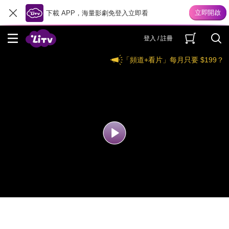
下載 APP，海量影劇免登入立即看
登入 / 註冊
「頻道+看片」每月只要 $199？