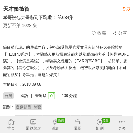
天才衝衝衝
9.3
城哥被包大哥嚇到下跪啦！ 第634集
更新至第 1028 集
收藏
分享
節目精心設計的遊戲內容，包括深受觀眾喜愛並且火紅於各大專院校的
【TEMPO系列】，考驗藝人用肢體表達能力以及聯想能力的【你是WORD
演】、【會演是英雄】，考驗英文程度的【EAR傳耳ABC】，超簡單、超
爆笑的【看你怎麼說】，以及考驗藝人反應、機智以及隊友默契的【不可
能的默契】等單元，逗趣又爆笑！
首播日期：2018-09-08
台灣
國語
普遍級
106 分鐘
類別：
遊戲節目
綜藝
來賓：
包偉銘
許孟哲
陳志強
林佳儀
玉兔
徐小可
蔡允潔
傅子純
楊佩潔
杜忻恬
首頁
電視頻道
戲劇
電影
短劇
更多