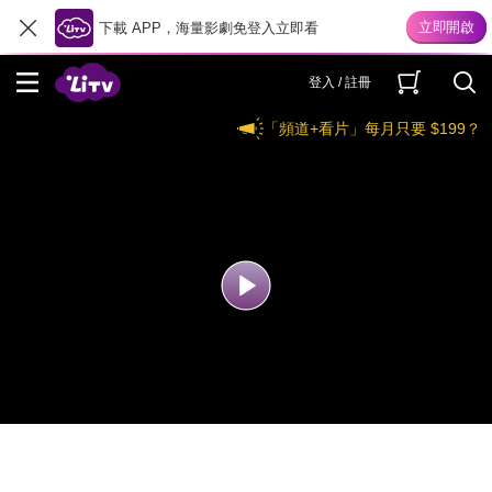
下載 APP，海量影劇免登入立即看
登入 / 註冊
「頻道+看片」每月只要 $199？