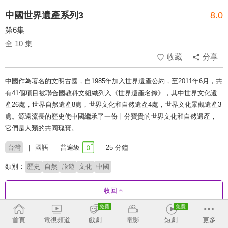
中國世界遺產系列3
8.0
第6集
全 10 集
收藏
分享
中國作為著名的文明古國，自1985年加入世界遺產公約，至2011年6月，共
有41個項目被聯合國教科文組織列入《世界遺產名錄》，其中世界文化遺
產26處，世界自然遺產8處，世界文化和自然遺產4處，世界文化景觀遺產3
處。源遠流長的歷史使中國繼承了一份十分寶貴的世界文化和自然遺產，
它們是人類的共同瑰寶。
台灣
國語
普遍級
25 分鐘
類別：
歷史
自然
旅遊
文化
中國
收回
首頁
電視頻道
戲劇
電影
短劇
更多
劇集列表
正序
收合