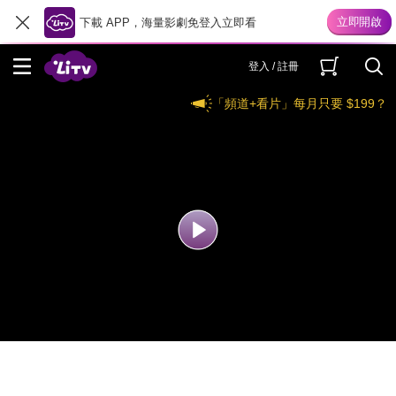
下載 APP，海量影劇免登入立即看
登入 / 註冊
「頻道+看片」每月只要 $199？