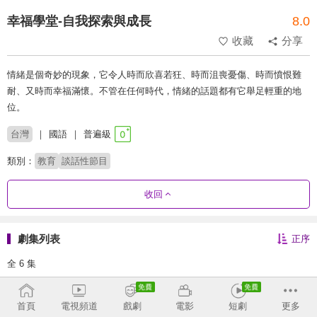
幸福學堂-自我探索與成長
8.0
收藏
分享
情緒是個奇妙的現象，它令人時而欣喜若狂、時而沮喪憂傷、時而憤恨難
耐、又時而幸福滿懷。不管在任何時代，情緒的話題都有它舉足輕重的地
位。
台灣
國語
普遍級
類別：
教育
談話性節目
收回
劇集列表
正序
全 6 集
1
2
3
4
5
首頁
電視頻道
戲劇
電影
短劇
更多