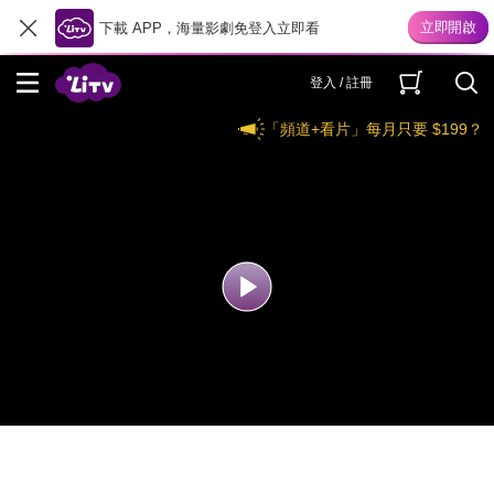
下載 APP，海量影劇免登入立即看
登入 / 註冊
「頻道+看片」每月只要 $199？