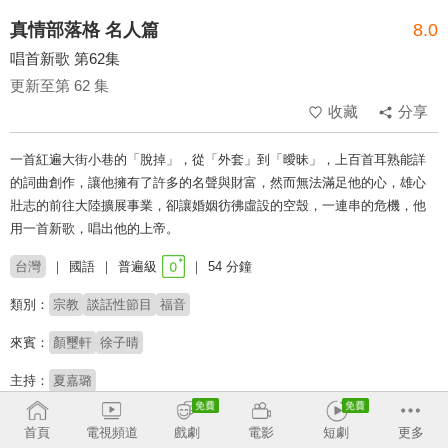
真情部落格 名人篇
8.0
唱首新歌 第62集
更新至第 62 集
收藏
分享
一首紅遍大街小巷的「脫掉」，從「外套」到「曖昧」，上百首耳熟能詳
的詞曲創作，讓他擁有了許多的名聲與財富，然而無法滿足他的心，雄心
壯志的前往大陸擴展事業，卻讓婚姻彷彿虛設的空殼，一連串的危機，他
用一首新歌，唱出他的上帝。
台灣
國語
普遍級
54 分鐘
類別：
宗教
談話性節目
福音
來賓：
顏璽軒
徐子晴
主持：
夏嘉璐
講員：
莊信德
首頁
電視頻道
戲劇
電影
短劇
更多