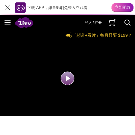
下載 APP，海量影劇免登入立即看
登入 / 註冊
「頻道+看片」每月只要 $199？