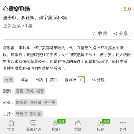
心靈樂飛揚
8.0
盧學叡、李鈺卿、傅宇昊 第53集
更新至第 70 集
收藏
分享
盧學叡、李鈺卿、傅宇昊都是年輕的世代，在情感的路上都在摸索的階
段。盧學叡，初戀時交往半年後，女生卻突然提出分手...傅宇昊，在人的眼
中看起來就像個花花公子，但是在擇偶的條件上卻是相當保守。節目中看
看神怎麼樣翻轉他們對愛情的看法...
台灣
國語
台語
英語
普遍級
54 分鐘
類別：
音樂
宗教
福音
來賓：
盧學叡
李鈺卿
傅宇昊
主持：
宋達民
李明依
收回
首頁
電視頻道
戲劇
電影
短劇
更多