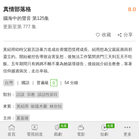
真情部落格
8.0
腦海中的聲音 第125集
更新至第 777 集
收藏
分享
黃紹用幼時父親言語暴力造成在畏懼恐慌裡成長。紹用想為父親延壽與邪
靈立約。開始被控告導致迫害妄想，後無法工作緊閉房門三天到五天不吃
飯。五年期間只有媽媽不離不棄為她築壇禱告，後姐姐介紹去教會，靠著
信仰越過病況，走出幸福。
台灣
國語
普遍級
54 分鐘
類別：
訪談
宗教
談話性節目
來賓：
黃紹用
歐陽木蘭
林欣怡
主持：
夏嘉璐
講員：
莊信德
首頁
電視頻道
戲劇
電影
短劇
更多