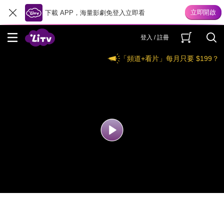
下載 APP，海量影劇免登入立即看
登入 / 註冊
「頻道+看片」每月只要 $199？