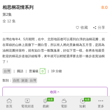
相思桐花情系列
8.0
第2集
全 12 集
收藏
分享
台灣在每年4、5月期間，在中、北部地區都可以看到白淨的油桐花瓣，就
在翠綠的山林上面撒下一層白雪，所以有人將此景象稱為五月雪，是因為
油桐花瓣掉落時，就有如白雪一般飄逸著，好似下雪一樣。各將各地最受
歡迎的桐花步道做詳細報導，來年就可以輕鬆選擇要去那一條步道賞油桐
了！
台灣
國語
普遍級
19 分鐘
類別：
自然
旅遊
台灣
收回
首頁
電視頻道
戲劇
電影
短劇
更多
劇集列表
正序