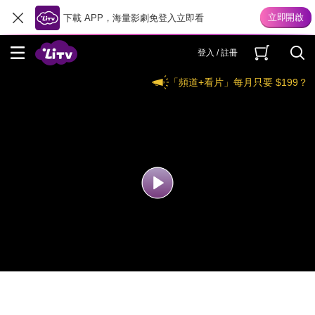
下載 APP，海量影劇免登入立即看
登入 / 註冊
「頻道+看片」每月只要 $199？