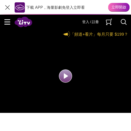
下載 APP，海量影劇免登入立即看
登入 / 註冊
「頻道+看片」每月只要 $199？