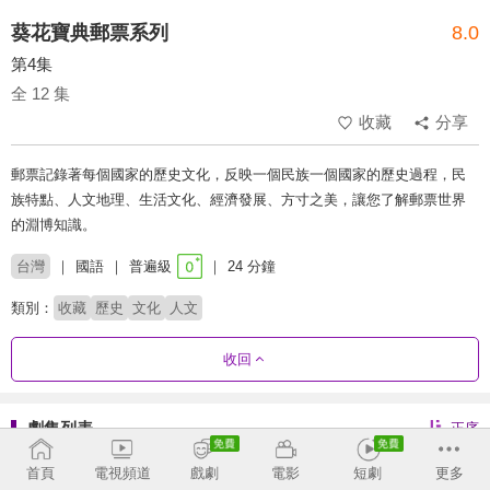
葵花寶典郵票系列
8.0
第4集
全 12 集
收藏
分享
郵票記錄著每個國家的歷史文化，反映一個民族一個國家的歷史過程，民
族特點、人文地理、生活文化、經濟發展、方寸之美，讓您了解郵票世界
的淵博知識。
台灣
國語
普遍級
24 分鐘
類別：
收藏
歷史
文化
人文
收回
劇集列表
正序
首頁
電視頻道
戲劇
電影
短劇
更多