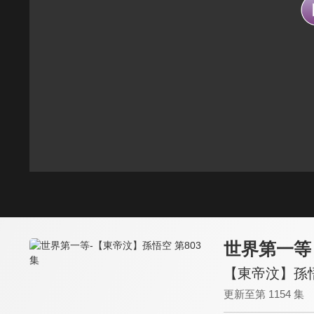
世界第一等
【東帝汶】孫悟
更新至第 1154 集