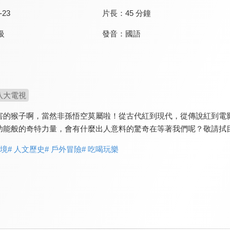
-23
片長：
45 分鐘
發音：
國語
級
八大電視
害的猴子啊，當然非孫悟空莫屬啦！從古代紅到現代，從傳說紅到電
功能般的奇特力量，會有什麼出人意料的驚奇在等著我們呢？敬請拭
實境
# 人文歷史
# 戶外冒險
# 吃喝玩樂