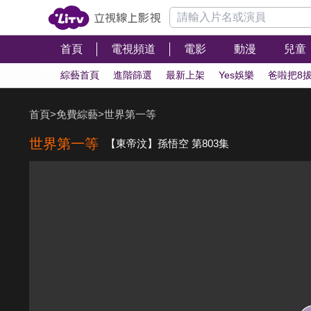
首頁
電視頻道
電影
動漫
兒童
綜藝首頁
進階篩選
最新上架
Yes娛樂
爸啦把8
首頁
>
免費綜藝
>
世界第一等
世界第一等
【東帝汶】孫悟空 第803集