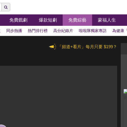
免費戲劇
爆款短劇
免費綜藝
蒙福人生
拔
同步熱播
熱門排行榜
高分紀錄片
啦啦隊獨家專訪
為健康
「頻道+看片」每月只要 $199？