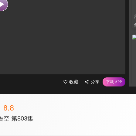
收藏
分享
8.8
空 第803集