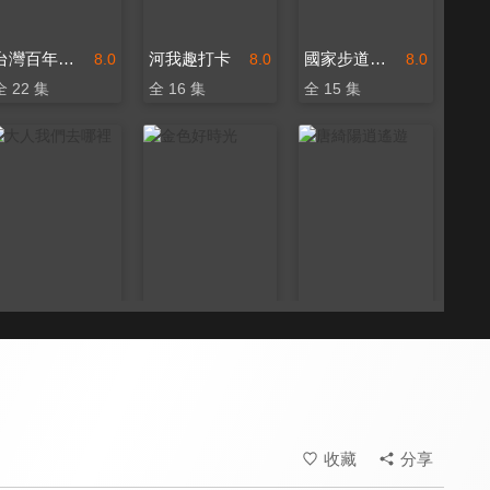
台灣百年古厝系列
河我趣打卡
國家步道系列
8.0
8.0
8.0
全 22 集
全 16 集
全 15 集
大人我們去哪裡
金色好時光
唐綺陽逍遙遊
8.3
8.0
7.7
全 3 集
全 3 集
全 13 集
收藏
分享