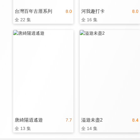
台灣百年古厝系列
河我趣打卡
8.0
8.0
全 22 集
全 16 集
唐綺陽逍遙遊
溢遊未盡2
7.7
8.4
全 13 集
全 14 集