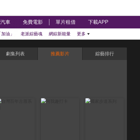
汽車
免費電影
單片租借
下載APP
「加油」
老派綜藝魂
網綜新能量
更多
劇集列表
推薦影片
綜藝排行