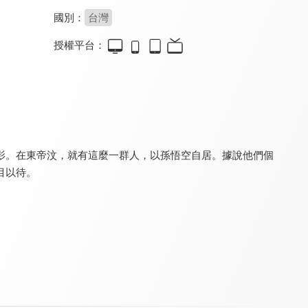
國別：
台灣
授權平台：
溢遊未盡2
秘境不思溢3
台灣漁港風情
8.4
8.5
8.0
全 14 集
全 13 集
全 12 集
影。在東帝汶，就有這麼一群人，以孫悟空自居。據說他們個
目以待。
中國世界遺產系列3
台灣寺廟系列
中國世界遺產系列4
8.0
8.0
8.0
全 10 集
全 12 集
全 10 集