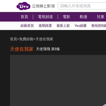
首頁
電視頻道
電影
動漫
兒童
綜藝首頁
進階篩選
最新上架
Yes娛樂
爸啦把8
首頁
>
免費綜藝
>
天使在我家
天使在我家
天使飛飛 第8集