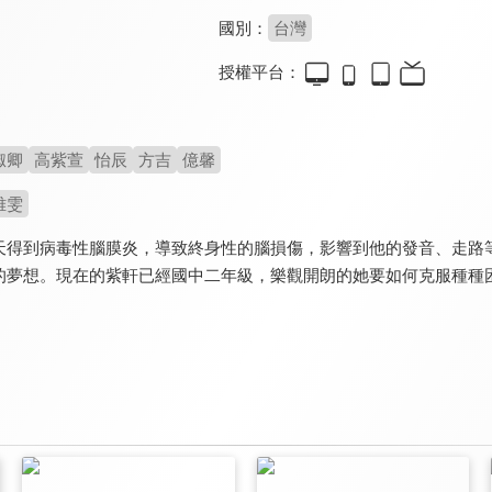
國別：
台灣
授權平台：
淑卿
高紫萱
怡辰
方吉
億馨
雅雯
天得到病毒性腦膜炎，導致終身性的腦損傷，影響到他的發音、走路
的夢想。現在的紫軒已經國中二年級，樂觀開朗的她要如何克服種種