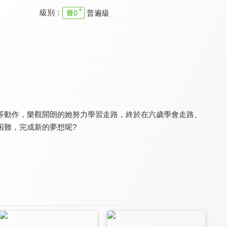
級別：
普遍級
真情部落格
月曜1起玩 阿公逼露葛
中國世界遺產系列2
8.0
8.6
8.0
更新至第 777 集
全 12 集
全 10 集
等動作，樂觀開朗的她努力學習走路，終於在六歲學會走路、
困難，完成新的夢想呢?
東森旅遊玩樂誌2
世界第一等
東森旅遊玩樂誌
7.0
8.8
7.0
全 16 集
更新至第 1154 集
全 17 集