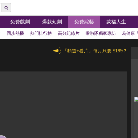
免費戲劇
爆款短劇
免費綜藝
蒙福人生
拔
同步熱播
熱門排行榜
高分紀錄片
啦啦隊獨家專訪
為健康
「頻道+看片」每月只要 $199？