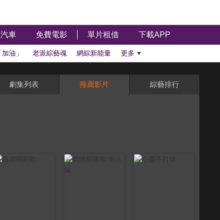
汽車
免費電影
單片租借
下載APP
「加油」
老派綜藝魂
網綜新能量
更多
劇集列表
推薦影片
綜藝排行