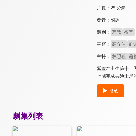
片長：
29 分鐘
發音：
國語
類別：
宗教
福音
來賓：
高介仲
劉
主持：
林照程
蕭
紫萱在出生第十二
七歲完成去迪士尼
播放
劇集列表