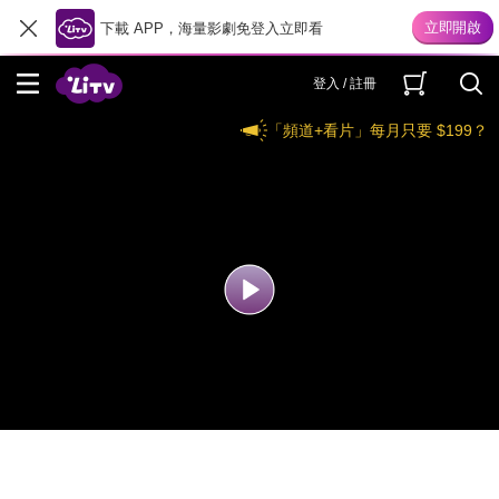
下載 APP，海量影劇免登入立即看
登入 / 註冊
「頻道+看片」每月只要 $199？