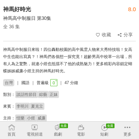
神馬好時光
8.0
神馬高中制服日 第30集
全 36 集
收藏
分享
神馬高中制服日來啦！四位轟動校園的高中風雲人物來大秀特技啦！女高
中生也能出寫真？！神馬們各個想一探究竟！超齡男高中校草一出場，所
有人為之驚艷，就連小煜也抵擋不了他的成熟魅力！更多精彩內容鎖定蝴
蝶姊姊威廉小煜主持的神馬好時光。
台灣
國語
普遍級
47 分鐘
類別：
談話性節目
綜藝
正妹
來賓：
李明川
夏克立
主持：
愷樂
小煜
威廉
收回
首頁
電視頻道
戲劇
電影
短劇
更多