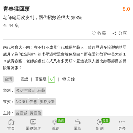
青春猛回頭
8.0
老師處罰皮皮剉，兩代招數差很大 第3集
全 44 集
收藏
分享
兩代教育大不同！在不打不成器年代成長的藝人，曾經歷過多慘烈的體罰
歲月？為何談起當年的求學過程還會臉色發白？而在愛的教育中長大的１
８歲青春團，老師的處罰方式又有多另類？竟然被眾人說比綜藝節目的橋
段還誇張？
台灣
國語
普遍級
48 分鐘
類別：
談話性節目
綜藝
來賓：
NONO
任爸
洪都拉斯
主持：
曾國城
黃國倫
收回
首頁
電視頻道
戲劇
電影
短劇
更多