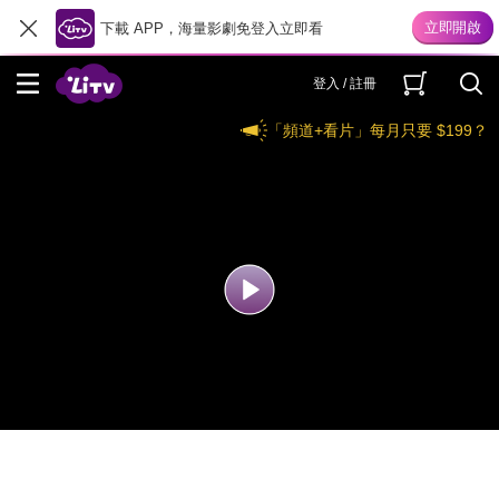
下載 APP，海量影劇免登入立即看
登入 / 註冊
「頻道+看片」每月只要 $199？