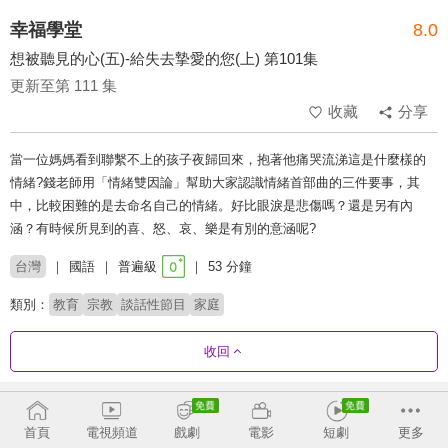
幸福學堂
8.0
想被聽見的心(五)-給失去摯愛的您(上) 第101集
更新至第 111 集
收藏
分享
當一位媽媽看到聯繫不上的孩子夜歸回來，抱著他痛哭流涕這是什麼樣的
情緒?錢老師用「情緒雙因論」幫助大家認識情緒首部曲的三件要事，其
中，比較困難的是去命名自己的情緒。好比眼淚是悲傷嗎？還是另有內
涵？有時候所見到的喜、怒、哀、樂是有別的意涵呢?
台灣
國語
普遍級
53 分鐘
類別：
教育
宗教
談話性節目
家庭
收回
劇集列表
反序
首頁
電視頻道
戲劇
電影
短劇
更多