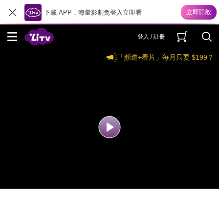
下載 APP，海量影劇免登入立即看
登入 / 註冊
「頻道+看片」每月只要 $199？