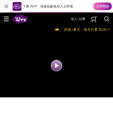
下載 APP，海量影劇免登入立即看
登入 / 註冊
「頻道+看片」每月只要 $199？