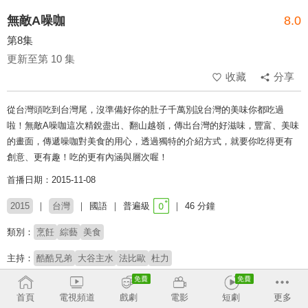
無敵A噪咖
8.0
第8集
更新至第 10 集
收藏
分享
從台灣頭吃到台灣尾，沒準備好你的肚子千萬別說台灣的美味你都吃過
啦！無敵A噪咖這次精銳盡出、翻山越嶺，傳出台灣的好滋味，豐富、美味
的畫面，傳遞噪咖對美食的用心，透過獨特的介紹方式，就要你吃得更有
創意、更有趣！吃的更有內涵與層次喔！
首播日期：2015-11-08
2015
台灣
國語
普遍級
46 分鐘
類別：
烹飪
綜藝
美食
主持：
酷酷兄弟
大谷主水
法比歐
杜力
收回
首頁
電視頻道
戲劇
電影
短劇
更多