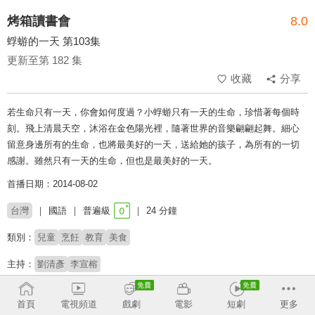
烤箱讀書會
8.0
蜉蝣的一天 第103集
更新至第 182 集
收藏
分享
若生命只有一天，你會如何度過？小蜉蝣只有一天的生命，珍惜著每個時
刻。飛上清晨天空，沐浴在金色陽光裡，隨著世界的音樂翩翩起舞。細心
留意身邊所有的生命，也將最美好的一天，送給她的孩子，為所有的一切
感謝。雖然只有一天的生命，但也是最美好的一天。
首播日期：2014-08-02
台灣
國語
普遍級
24 分鐘
類別：
兒童
烹飪
教育
美食
主持：
劉清彥
李宣榕
收回
首頁
電視頻道
戲劇
電影
短劇
更多