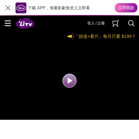
下載 APP，海量影劇免登入立即看
登入 / 註冊
「頻道+看片」每月只要 $199？