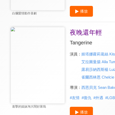
播放
白爛愛情動作喜劇
夜晚還年輕
Tangerine
演員：
姬塔娜蘿莉葛絲 Kitana 
艾拉圖曼揚 Alla Tum
露易莎納西斯楊 Luiza 
雀爾西林恩 Chelcie 
導演：
西恩貝克 Sean Bak
#
友情
#
復仇
#
外遇
#
LG
進擊的姐妹淘大鬧好萊塢
播放