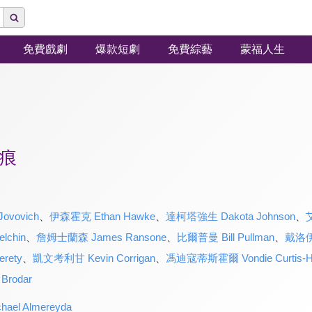
免費戲劇
爆款短劇
免費綜藝
蒙福人生
痕
ovovich
、
伊森霍克 Ethan Hawke
、
達柯塔強生 Dakota Johnson
、
lchin
、
詹姆士蘭森 James Ransone
、
比爾普曼 Bill Pullman
、
戴洛伊林
rety
、
凱文考利甘 Kevin Corrigan
、
馮迪寇蒂斯霍爾 Vondie Curtis-Ha
rodar
l Almereyda