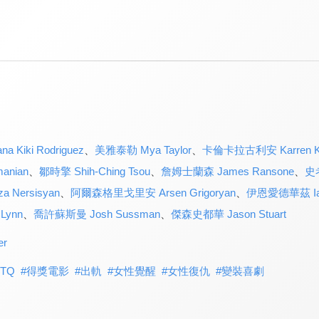
Kiki Rodriguez
、
美雅泰勒 Mya Taylor
、
卡倫卡拉古利安 Karren Kar
anian
、
鄒時擎 Shih-Ching Tsou
、
詹姆士蘭森 James Ransone
、
史考
Nersisyan
、
阿爾森格里戈里安 Arsen Grigoryan
、
伊恩愛德華茲 Ian
Lynn
、
喬許蘇斯曼 Josh Sussman
、
傑森史都華 Jason Stuart
er
BTQ
#
得獎電影
#
出軌
#
女性覺醒
#
女性復仇
#
變裝喜劇