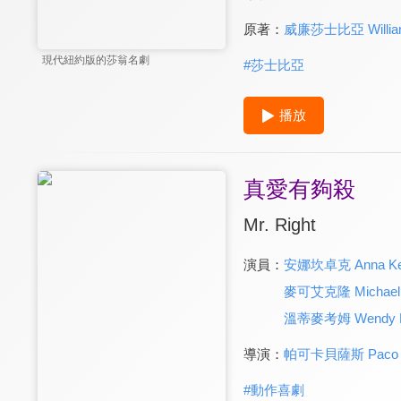
原著：
威廉莎士比亞 William
現代紐約版的莎翁名劇
#
莎士比亞
播放
真愛有夠殺
Mr. Right
演員：
安娜坎卓克 Anna Ken
麥可艾克隆 Michael 
溫蒂麥考姆 Wendy 
導演：
帕可卡貝薩斯 Paco C
#
動作喜劇