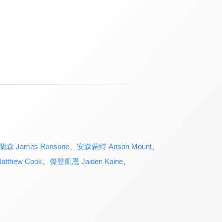
森 James Ransone
、
安森蒙特 Anson Mount
、
tthew Cook
、
傑登凱恩 Jaiden Kaine
、