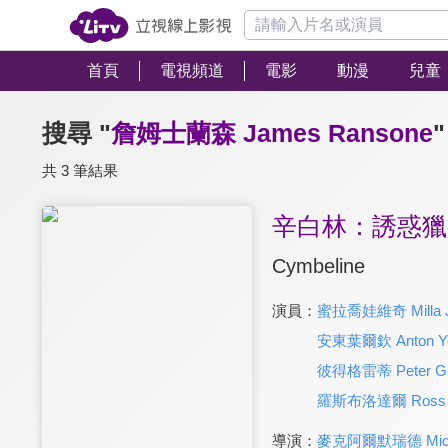
首頁
電視頻道
電影
動漫
兒童
搜尋 "
詹姆士蘭森 James Ransone
"
共 3 筆結果
辛白林：誘惑獵
Cymbeline
演員：
蜜拉喬娃維奇 Milla J
安東葉爾欽 Anton Ye
彼得格雷蒂 Peter Ge
羅斯布洛達爾 Ross B
導演：
麥克阿爾默瑞德 Michae