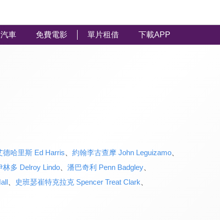
汽車
免費電影
單片租借
下載APP
艾德哈里斯 Ed Harris
、
約翰李古查摩 John Leguizamo
、
多 Delroy Lindo
、
潘巴奇利 Penn Badgley
、
ll
、
史班瑟崔特克拉克 Spencer Treat Clark
、