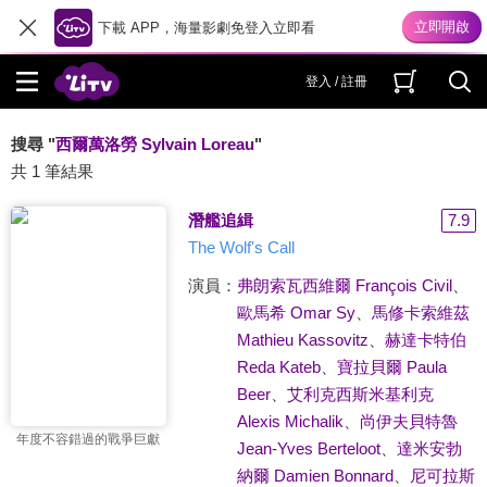
下載 APP，海量影劇免登入立即看
登入 / 註冊
搜尋 "
西爾萬洛勞 Sylvain Loreau
"
共 1 筆結果
潛艦追緝
7.9
The Wolf's Call
演員：
弗朗索瓦西維爾 François Civil
、
歐馬希 Omar Sy
、
馬修卡索維茲
Mathieu Kassovitz
、
赫達卡特伯
Reda Kateb
、
寶拉貝爾 Paula
Beer
、
艾利克西斯米基利克
Alexis Michalik
、
尚伊夫貝特魯
年度不容錯過的戰爭巨獻
Jean-Yves Berteloot
、
達米安勃
納爾 Damien Bonnard
、
尼可拉斯