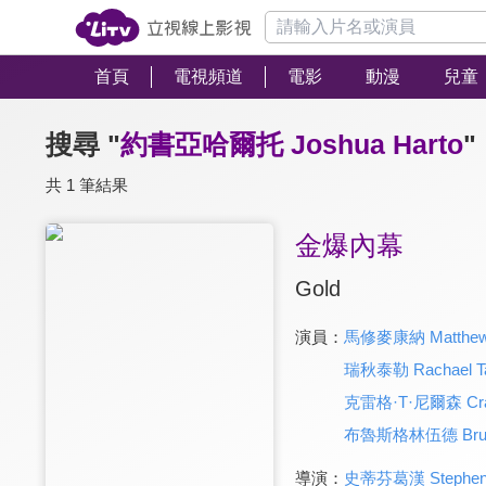
首頁
電視頻道
電影
動漫
兒童
搜尋 "
約書亞哈爾托 Joshua Harto
"
共 1 筆結果
金爆內幕
Gold
演員：
馬修麥康納 Matthew 
瑞秋泰勒 Rachael Ta
克雷格·T·尼爾森 Craig
布魯斯格林伍德 Bruce
導演：
史蒂芬葛漢 Stephen