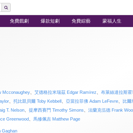
免費戲劇
爆款短劇
免費綜藝
蒙福人生
Mcconaughey
、
艾德格拉米瑞茲 Edgar Ramírez
、
布萊絲達拉斯霍華 Br
ylor
、
托比凱貝爾 Toby Kebbell
、
亞當拉菲佛 Adam LeFevre
、
比爾坎
 T. Nelson
、
提摩西賽門 Timothy Simons
、
法蘭克伍德 Frank Woo
 Greenwood
、
馬修佩吉 Matthew Page
 Gaghan