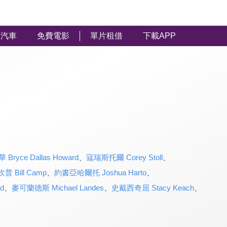
汽車
免費電影
單片租借
下載APP
yce Dallas Howard
、
寇瑞斯托爾 Corey Stoll
、
普 Bill Camp
、
約書亞哈爾托 Joshua Harto
、
d
、
麥可蘭德斯 Michael Landes
、
史戴西奇屈 Stacy Keach
、