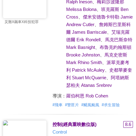
Ralph Ineson
、
梅莉莎波隆那
Melissa Bolona
、
班克羅斯 Ben
Cross
、
傑米安德魯卡特勒 Jamie
災難X飆車X科技犯罪
Andrew Cutler
、
詹姆斯巴里斯科
爾 James Barriscale
、
艾瑞克羅
德爾 Erik Rondell
、
馬克巴斯奈特
Mark Basnight
、
布魯克約翰斯頓
Brooke Johnston
、
馬克史密斯
Mark Rhino Smith
、
派翠克麥考
利 Patrick McAuley
、
史都華麥奎
利 Stuart McQuarrie
、
阿塔納斯
瑟柏夫 Atanas Srebrev
導演：
羅伯柯恩 Rob Cohen
#
飛車
#
警匪片
#
颶風颱風
#
求生冒險
控制(經典重映數位版)
8.6
Control