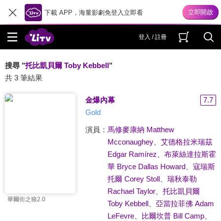
下載 APP，海量影劇免登入立即看
登入 / 註冊
搜尋 "
托比凱貝爾 Toby Kebbell
"
共 3 筆結果
金爆內幕
7.7
Gold
演員：
馬修麥康納 Matthew
Mcconaughey
、
艾德格拉米瑞茲
Edgar Ramírez
、
布萊絲達拉斯霍
華 Bryce Dallas Howard
、
寇瑞斯
托爾 Corey Stoll
、
瑞秋泰勒
Rachael Taylor
、
托比凱貝爾
華爾街之狼2.0
Toby Kebbell
、
亞當拉菲佛 Adam
LeFevre
、
比爾坎普 Bill Camp
、