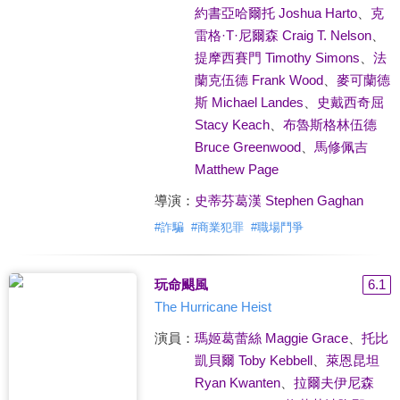
約書亞哈爾托 Joshua Harto
、
克
雷格·T·尼爾森 Craig T. Nelson
、
提摩西賽門 Timothy Simons
、
法
蘭克伍德 Frank Wood
、
麥可蘭德
斯 Michael Landes
、
史戴西奇屈
Stacy Keach
、
布魯斯格林伍德
Bruce Greenwood
、
馬修佩吉
Matthew Page
導演：
史蒂芬葛漢 Stephen Gaghan
#
詐騙
#
商業犯罪
#
職場鬥爭
玩命颶風
6.1
The Hurricane Heist
演員：
瑪姬葛蕾絲 Maggie Grace
、
托比
凱貝爾 Toby Kebbell
、
萊恩昆坦
Ryan Kwanten
、
拉爾夫伊尼森