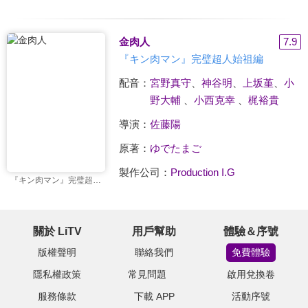
金肉人
7.9
『キン肉マン』完璧超人始祖編
配音：
宮野真守
、
神谷明
、
上坂堇
、
小
野大輔
、
小西克幸
、
梶裕貴
導演：
佐藤陽
原著：
ゆでたまご
製作公司：
Production I.G
『キン肉マン』完璧超人始祖編
關於 LiTV
用戶幫助
體驗＆序號
版權聲明
聯絡我們
免費體驗
隱私權政策
常見問題
啟用兌換卷
服務條款
下載 APP
活動序號