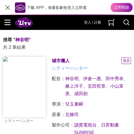
下載 APP，海量影劇免登入立即看
登入 / 註冊
搜尋 "
神谷明
"
共 2 筆結果
城市獵人
8.0
シティーハンター
配音：
神谷明
、
伊倉一惠
、
田中秀幸
、
麻上洋子
、
玄田哲章
、
小山茉
美
、
成田劍
導演：
兒玉兼嗣
原著：
北條司
シティーハンター
製作公司：
讀賣電視台
、
日昇動畫
SUNRISE