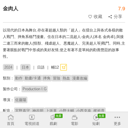
金肉人
7.9
收藏
分享
以現代的日本為舞台,存在著超越人類的「超人」在擂台上與各式各樣的敵
人戰鬥、摔角系格鬥漫畫。住在日本的二流超人-金肉人(本名 金肉卓),與接
二連三而來的敵人(怪獣、殘虐超人、悪魔超人、完美超人等)戰鬥。同時,主
要著眼點於戰鬥中形成的美好友情,使之有著不是單純的勸善懲惡的故事
性。
2024
日本
日語
輔12
類別：
動作
動畫/卡通
摔角
冒險
熱血
漫畫改編
製作公司：
Production I.G
導演：
佐藤陽
配音：
宮野真守
神谷明
上坂堇
小野大輔
小西克幸
梶裕貴
原著：
ゆでたまご
首頁
電視頻道
戲劇
電影
短劇
更多