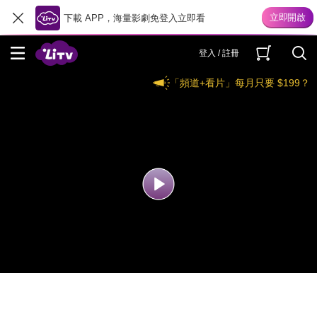
下載 APP，海量影劇免登入立即看
登入 / 註冊
「頻道+看片」每月只要 $199？