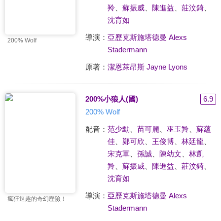
羚
、
蘇振威
、
陳進益
、
莊汶錡
、
沈育如
導演：
亞歷克斯施塔德曼 Alexs
200% Wolf
Stadermann
原著：
潔恩萊昂斯 Jayne Lyons
200%小狼人(國)
6.9
200% Wolf
配音：
范少勳
、
苗可麗
、
巫玉羚
、
蘇蘊
佳
、
鄭可欣
、
王俊博
、
林廷龍
、
宋克軍
、
孫誠
、
陳幼文
、
林凱
羚
、
蘇振威
、
陳進益
、
莊汶錡
、
沈育如
導演：
亞歷克斯施塔德曼 Alexs
瘋狂逗趣的奇幻歷險！
Stadermann