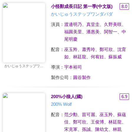
小怪獸成長日記 第一季(中文版)
8.0
かいじゅうステップワンダバダ
演員：
渡邊明乃
、
真堂圭
、
久野美咲
、
福圓美里
、
潘惠美
、
関智一
、
中
尾明慶
配音：
巫玉羚
、
蕭秀玲
、
鄭可欣
、
沈育
如
、
林廷龍
、
何宥妊
、
蘇振威
かいじゅうステップワンダバダ
導演：
宇本裕司
製作公司：
圓谷製作
200%小狼人(國)
6.9
200% Wolf
配音：
范少勳
、
苗可麗
、
巫玉羚
、
蘇蘊
佳
、
鄭可欣
、
王俊博
、
林廷龍
、
宋克軍
、
孫誠
、
陳幼文
、
林凱