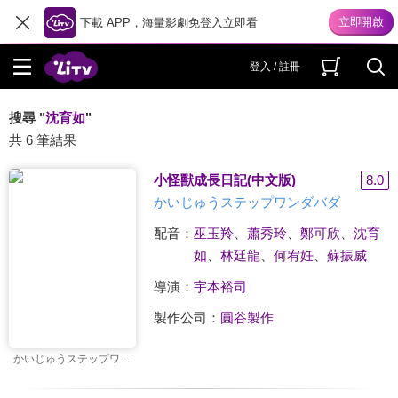
下載 APP，海量影劇免登入立即看
登入 / 註冊
搜尋 "
沈育如
"
共 6 筆結果
小怪獸成長日記(中文版)
8.0
かいじゅうステップワンダバダ
配音：
巫玉羚
、
蕭秀玲
、
鄭可欣
、
沈育
如
、
林廷龍
、
何宥妊
、
蘇振威
導演：
宇本裕司
製作公司：
圓谷製作
かいじゅうステップワンダバダ