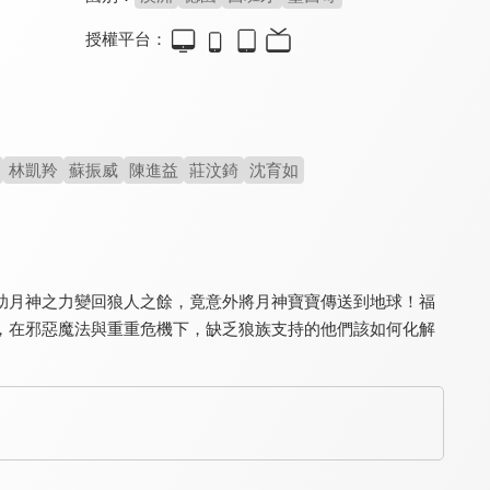
授權平台：
風都偵探 假面騎士SKULL的肖像
鹿王
驅魔編年史：起源之戰
7.6
7.4
7.4
平成特攝神作續篇動畫
竹內涼真深情獻聲
韓國動畫暴力美學巔峰
林凱羚
蘇振威
陳進益
莊汶錡
沈育如
助月神之力變回狼人之餘，竟意外將月神寶寶傳送到地球！福
，在邪惡魔法與重重危機下，缺乏狼族支持的他們該如何化解
雄獅少年2
關中詭事之霧隱藏棺
哪吒·魔童歸來‎
7.6
4.3
5.4
舞獅文化 X 搏擊格鬥
克拉拉揭密離奇詭事真相
中國經典IP真人版