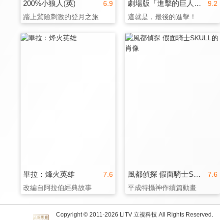
200%小狼人(英)
劇場版「進擊的巨人」完結篇THE LAST ATTACK(日)
6.9
9.2
踏上驚險刺激的登月之旅
這就是，最後的進擊！
畢拉：烽火英雄
風都偵探 假面騎士SKULL的肖像
7.6
7.6
改編自阿拉伯經典故事
平成特攝神作續篇動畫
Copyright © 2011-
2026
LiTV 立視科技 All Rights Reserved.