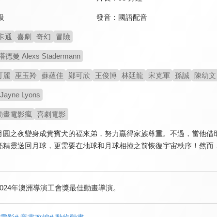
發音：
國語配音
級
卡通
喜劇
奇幻
冒險
 Alexs Stadermann
可麗
巫玉羚
蘇蘊佳
鄭可欣
王俊博
林廷龍
宋克軍
孫誠
陳幼文
yne Lyons
動畫電影瘋
喜劇電影
月圓之夜變身成貴賓犬的福來弟，努力贏得家族尊重。不過，當他借
亮精靈送回月球，更需要在地球和月球相撞之前恢復宇宙秩序！然而
2024年澳洲導演工會獎最佳動畫導演。