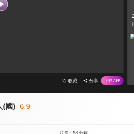
收藏
分享
(國)
6.9
片長：
98 分鐘