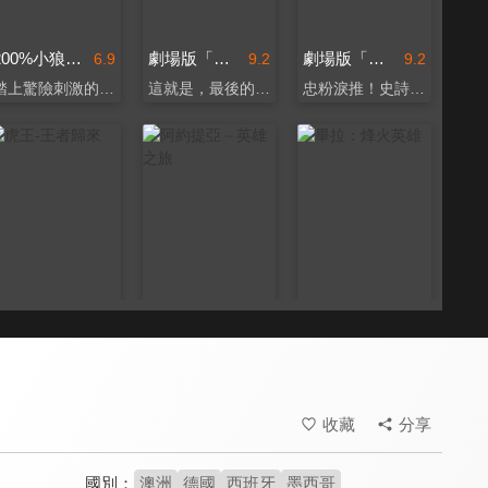
200%小狼人(英)
劇場版「進擊的巨人」完結篇THE LAST ATTACK(日)
劇場版「進擊的巨人」完結篇THE LAST ATTACK(國)
6.9
9.2
9.2
踏上驚險刺激的登月之旅
這就是，最後的進擊！
忠粉淚推！史詩級的震撼
虎王-王者歸來
阿約提亞－英雄之旅
畢拉：烽火英雄
4.2
6.7
7.6
中國低配版《大虎》
一位傳奇英雄的誕生
改編自阿拉伯經典故事
收藏
分享
國別：
澳洲
德國
西班牙
墨西哥