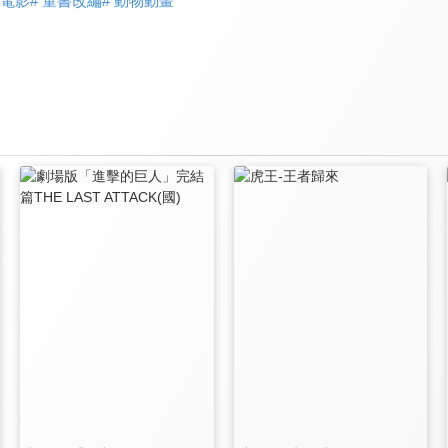
物電影
# 童書改編
# 動物動畫