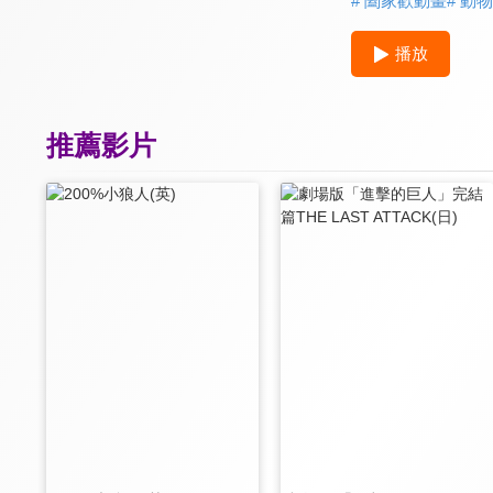
# 闔家歡動畫
# 動
播放
推薦影片