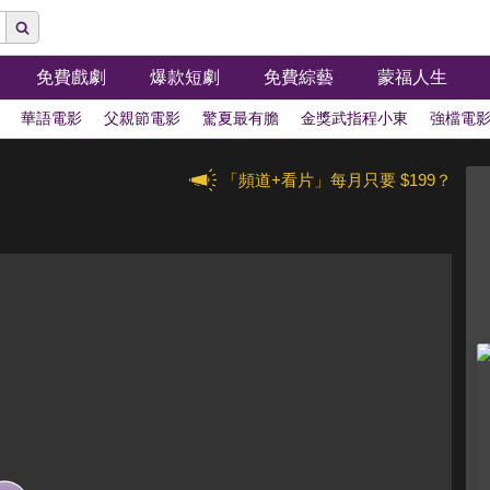
免費戲劇
爆款短劇
免費綜藝
蒙福人生
華語電影
父親節電影
驚夏最有膽
金獎武指程小東
強檔電
「頻道+看片」每月只要 $199？