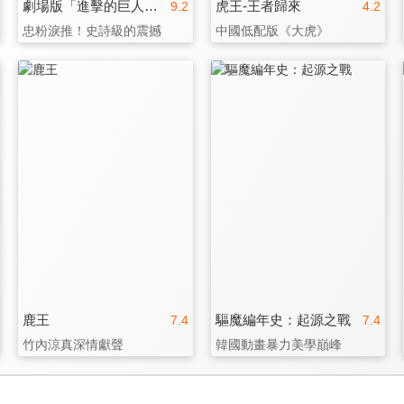
劇場版「進擊的巨人」完結篇THE LAST ATTACK(國)
虎王-王者歸來
9.2
4.2
忠粉淚推！史詩級的震撼
中國低配版《大虎》
鹿王
驅魔編年史：起源之戰
7.4
7.4
竹內涼真深情獻聲
韓國動畫暴力美學巔峰