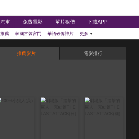
汽車
免費電影
單片租借
下載APP
影推薦
韓國古裝宮鬥
華語破億神片
更多
推薦影片
電影排行