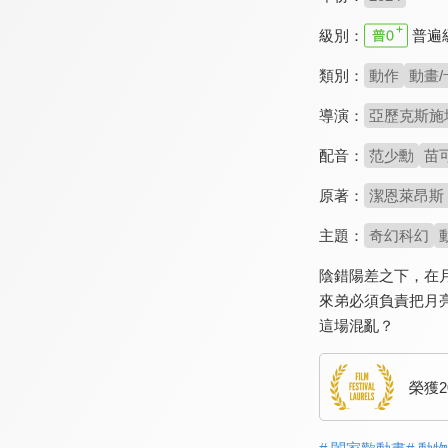
級別：
普遍
類別：
動作
動畫/
導演：
亞歷克斯施塔德曼
配音：
范少勳
苗
原著：
潔恩萊昂斯 Ja
主題：
奇幻科幻
陰錯陽差之下，在
來弟必須負責把月
這場混亂？
榮獲