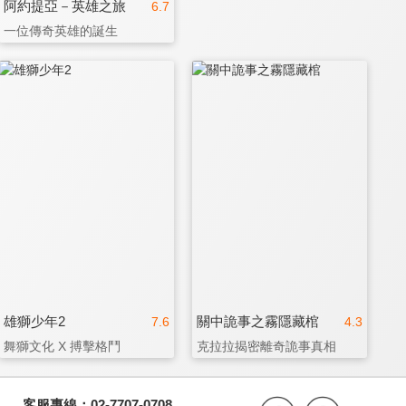
阿約提亞－英雄之旅
6.7
一位傳奇英雄的誕生
雄獅少年2
關中詭事之霧隱藏棺
7.6
4.3
舞獅文化 X 搏擊格鬥
克拉拉揭密離奇詭事真相
客服專線：02-7707-0708