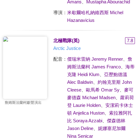
Amans
、
Mustapha Abourachid
導演：
米歇爾哈札納維西斯 Michel
Hazanavicius
北極戰隊(英)
7.8
Arctic Justice
配音：
傑瑞米雷納 Jeremy Renner
、
詹
姆斯法蘭柯 James Franco
、
海蒂
克隆 Heidi Klum
、
亞歷鮑德溫
Alec Baldwin
、
約翰克里斯 John
Cleese
、
歐馬希 Omar Sy
、
麥可
麥德森 Michael Madsen
、
蘿莉荷
詹姆斯法蘭柯獻聲演出
登 Laurie Holden
、
安潔莉卡休士
頓 Anjelica Huston
、
索拉雅阿扎
比 Soraya Azzabi
、
傑森德林
Jason Deline
、
妮娜塞尼加爾
Nina Senicar