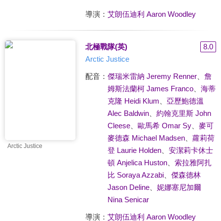
導演：
艾朗伍迪利 Aaron Woodley
北極戰隊(英)
8.0
Arctic Justice
配音：
傑瑞米雷納 Jeremy Renner
、
詹
姆斯法蘭柯 James Franco
、
海蒂
克隆 Heidi Klum
、
亞歷鮑德溫
Alec Baldwin
、
約翰克里斯 John
Cleese
、
歐馬希 Omar Sy
、
麥可
麥德森 Michael Madsen
、
蘿莉荷
Arctic Justice
登 Laurie Holden
、
安潔莉卡休士
頓 Anjelica Huston
、
索拉雅阿扎
比 Soraya Azzabi
、
傑森德林
Jason Deline
、
妮娜塞尼加爾
Nina Senicar
導演：
艾朗伍迪利 Aaron Woodley