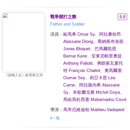
戰爭開打之際
6.8
Father and Soldier
演員：
歐馬希 Omar Sy
、
阿拉桑狄昂
Alassane Diong
、
喬納斯布洛凱
Jonas Bloquet
、
巴馬爾凱恩
Bamar Kane
、
安東尼帕里奧提
Anthony Paliotti
、
弗朗索瓦夏托
特 François Chattot
、
奧馬爾塞
《逆轉人生》歐馬希主演
Oumar Sey
、
莉亞卡恩 Léa
Carne
、
阿拉薩內希 Alassane
Sy
、
米歇爾戈雅 Michel Goya
、
馬哈馬杜西塞 Mahamadou Cissé
導演：
馬帝厄維迪柏 Mathieu Vadepied
#
一戰