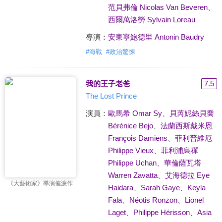
范貝弗倫 Nicolas Van Beveren
、
西爾萬洛勞 Sylvain Loreau
導演：
安東寧鮑德里 Antonin Baudry
#
海戰
#
政治驚悚
我的王子老爸
7.5
The Lost Prince
演員：
歐馬希 Omar Sy
、
貝芮妮絲貝喬
Bérénice Bejo
、
法蘭西斯戴米恩
François Damiens
、
菲利普維厄
Philippe Vieux
、
菲利浦烏禪
Philippe Uchan
、
華倫薩瓦塔
Warren Zavatta
、
艾海德拉 Eye
《大藝術家》導演催淚作
Haidara
、
Sarah Gaye
、
Keyla
Fala
、
Néotis Ronzon
、
Lionel
Laget
、
Philippe Hérisson
、
Asia