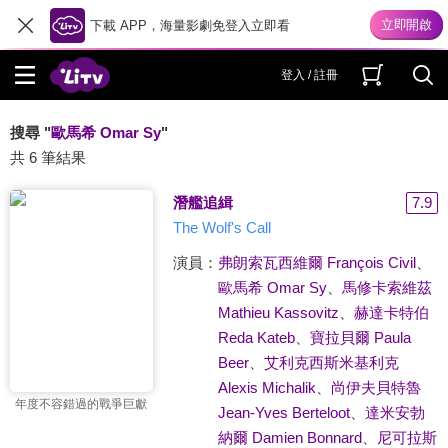
下載 APP，海量影劇免登入立即看
登入 / 註冊
搜尋 "
歐馬希 Omar Sy
"
共 6 筆結果
潛艦追緝
7.9
The Wolf's Call
演員：
弗朗索瓦西維爾 François Civil
、
歐馬希 Omar Sy
、
馬修卡索維茲
Mathieu Kassovitz
、
赫達卡特伯
Reda Kateb
、
寶拉貝爾 Paula
Beer
、
艾利克西斯米基利克
Alexis Michalik
、
尚伊夫貝特魯
年度不容錯過的戰爭巨獻
Jean-Yves Berteloot
、
達米安勃
納爾 Damien Bonnard
、
尼可拉斯