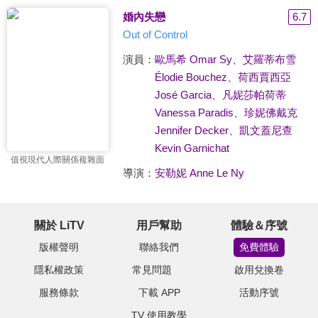
婚內失戀
6.7
Out of Control
演員：
歐馬希 Omar Sy
、
艾羅蒂布雪
Élodie Bouchez
、
荷西賈西亞
José Garcia
、
凡妮莎帕荷蒂
Vanessa Paradis
、
珍妮佛戴克
Jennifer Decker
、
凱文蓋尼查
Kevin Garnichat
值視現代人際關係複雜面
導演：
安勒妮 Anne Le Ny
關於 LiTV
用戶幫助
體驗＆序號
版權聲明
聯絡我們
免費體驗
隱私權政策
常見問題
啟用兌換卷
服務條款
下載 APP
活動序號
TV 使用教學