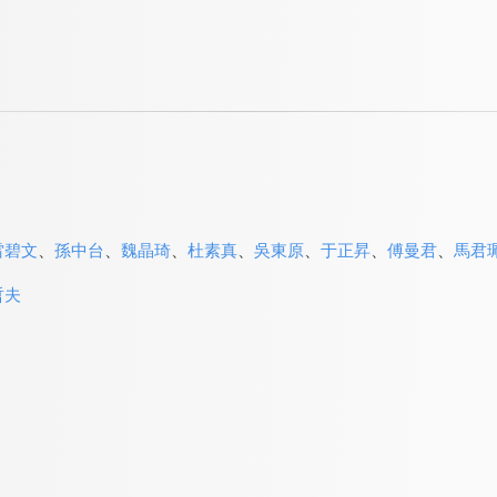
雷碧文
、
孫中台
、
魏晶琦
、
杜素真
、
吳東原
、
于正昇
、
傅曼君
、
馬君
哲夫