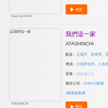
播放
Black Jack OVA
我們這一家
ATASHINCHI
配音：
王瑞芹
、
林美秀
、
導演：
大地丙太郎
、
八角
原著：
けらえいこ
製作公司：
SHIN-EI動畫
#
闔家歡動畫
ATASHINCHI
播放