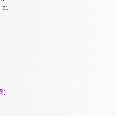
21
國)
ク