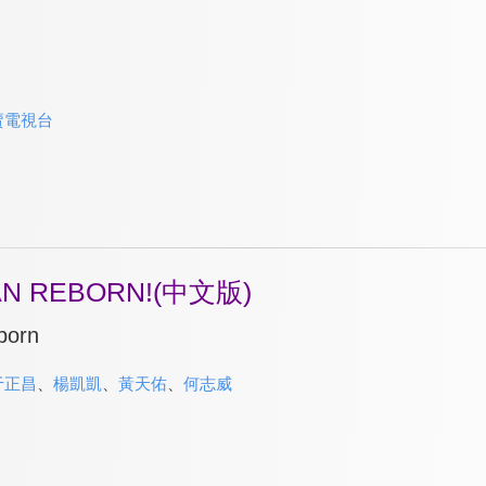
賣電視台
N REBORN!(中文版)
born
于正昌
、
楊凱凱
、
黃天佑
、
何志威