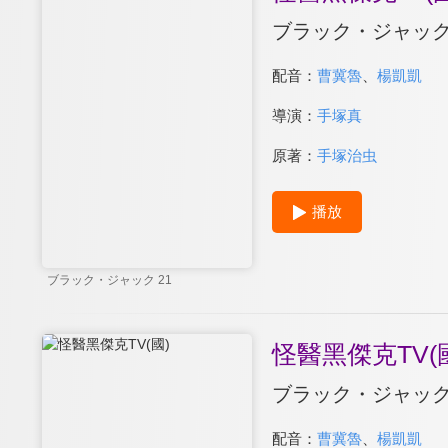
ブラック・ジャック 
配音：
曹冀魯
、
楊凱凱
導演：
手塚真
原著：
手塚治虫
播放
ブラック・ジャック 21
怪醫黑傑克TV(
ブラック・ジャッ
配音：
曹冀魯
、
楊凱凱