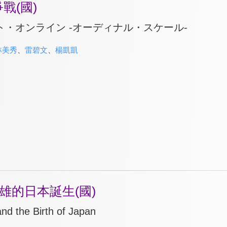
戰(國)
ト・オンライン -オーディナル・スケール-
林美秀
、
雷碧文
、
楊凱凱
雄的日本誕生(國)
nd the Birth of Japan