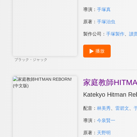
導演：
手塚真
原著：
手塚治虫
製作公司：
手塚製作
、
讀
播放
ブラック・ジャック
家庭教師HITMA
Katekyo Hitman Re
配音：
林美秀
、
雷碧文
、
導演：
今泉賢一
原著：
天野明