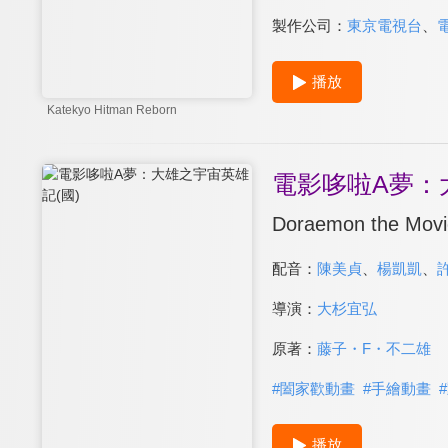
製作公司：
東京電視台
、
播放
Katekyo Hitman Reborn
電影哆啦A夢：
Doraemon the Movi
配音：
陳美貞
、
楊凱凱
、
導演：
大杉宜弘
原著：
藤子・F・不二雄
#
闔家歡動畫
#
手繪動畫
#
播放