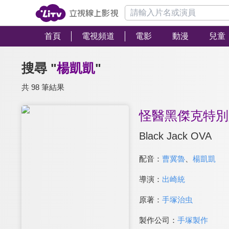
首頁
電視頻道
電影
動漫
兒童
搜尋 "
楊凱凱
"
共 98 筆結果
怪醫黑傑克特別版
Black Jack OVA
配音：
曹冀魯
、
楊凱凱
導演：
出崎統
原著：
手塚治虫
製作公司：
手塚製作