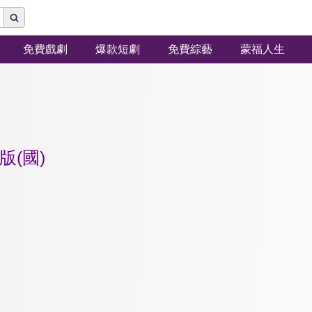
免費戲劇
爆款短劇
免費綜藝
蒙福人生
(國)