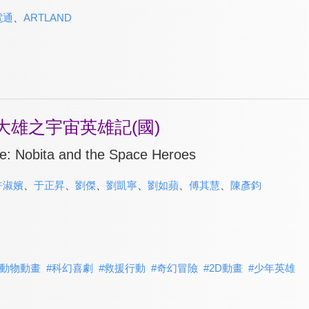
電通
、
ARTLAND
大雄之宇宙英雄記(國)
e: Nobita and the Space Heroes
許淑嬪
、
于正昇
、
劉傑
、
劉凱寧
、
劉如蘋
、
傅其慧
、
陳彥鈞
動物動畫
#
科幻喜劇
#
救援行動
#
奇幻冒險
#
2D動畫
#
少年英雄