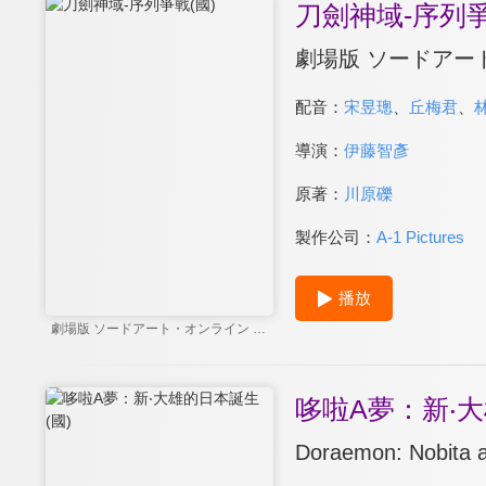
刀劍神域-序列爭
劇場版 ソードアー
配音：
宋昱璁
、
丘梅君
、
導演：
伊藤智彥
原著：
川原礫
製作公司：
A-1 Pictures
播放
劇場版 ソードアート・オンライン -オーディナル・スケール-
哆啦A夢：新‧大
Doraemon: Nobita a