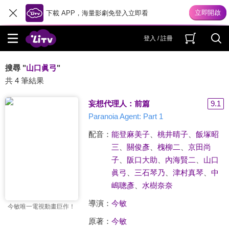
下載 APP，海量影劇免登入立即看
登入 / 註冊
搜尋 "
山口眞弓
"
共 4 筆結果
妄想代理人：前篇
9.1
Paranoia Agent: Part 1
配音：
能登麻美子
、
桃井晴子
、
飯塚昭
三
、
關俊彥
、
槐柳二
、
京田尚
子
、
阪口大助
、
內海賢二
、
山口
眞弓
、
三石琴乃
、
津村真琴
、
中
嶋聰彥
、
水樹奈奈
導演：
今敏
今敏唯一電視動畫巨作！
原著：
今敏