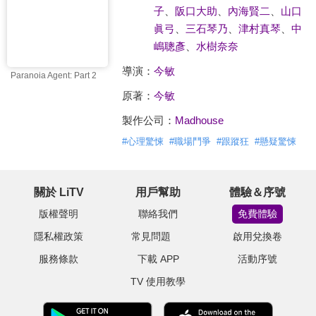
子
、
阪口大助
、
內海賢二
、
山口
眞弓
、
三石琴乃
、
津村真琴
、
中
嶋聰彥
、
水樹奈奈
導演：
今敏
Paranoia Agent: Part 2
原著：
今敏
製作公司：
Madhouse
#
心理驚悚
#
職場鬥爭
#
跟蹤狂
#
懸疑驚悚
關於 LiTV
用戶幫助
體驗＆序號
版權聲明
聯絡我們
免費體驗
隱私權政策
常見問題
啟用兌換卷
服務條款
下載 APP
活動序號
TV 使用教學