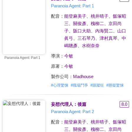
Paranoia Agent: Part 1
配音：
能登麻美子
、
桃井晴子
、
飯塚昭
三
、
關俊彥
、
槐柳二
、
京田尚
子
、
阪口大助
、
內海賢二
、
山口
眞弓
、
三石琴乃
、
津村真琴
、
中
嶋聰彥
、
水樹奈奈
導演：
今敏
Paranoia Agent: Part 1
原著：
今敏
製作公司：
Madhouse
#
心理驚悚
#
職場鬥爭
#
跟蹤狂
#
懸疑驚悚
妄想代理人：後篇
8.0
Paranoia Agent: Part 2
配音：
能登麻美子
、
桃井晴子
、
飯塚昭
三
、
關俊彥
、
槐柳二
、
京田尚