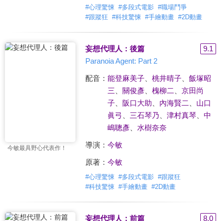
#
心理驚悚
#
多段式電影
#
職場鬥爭
#
跟蹤狂
#
科技驚悚
#
手繪動畫
#
2D動畫
妄想代理人：後篇
9.1
Paranoia Agent: Part 2
配音：
能登麻美子
、
桃井晴子
、
飯塚昭
三
、
關俊彥
、
槐柳二
、
京田尚
子
、
阪口大助
、
內海賢二
、
山口
眞弓
、
三石琴乃
、
津村真琴
、
中
嶋聰彥
、
水樹奈奈
導演：
今敏
今敏最具野心代表作！
原著：
今敏
#
心理驚悚
#
多段式電影
#
跟蹤狂
#
科技驚悚
#
手繪動畫
#
2D動畫
妄想代理人：前篇
8.0