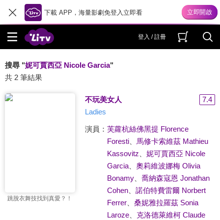
下載 APP，海量影劇免登入立即看
登入 / 註冊
搜尋 "
妮可賈西亞 Nicole Garcia
"
共 2 筆結果
不玩美女人
7.4
Ladies
演員：
芙蘿杭絲佛黑提 Florence
Foresti
、
馬修卡索維茲 Mathieu
Kassovitz
、
妮可賈西亞 Nicole
Garcia
、
奧莉維波娜梅 Olivia
Bonamy
、
喬納森寇恩 Jonathan
Cohen
、
諾伯特費雷爾 Norbert
跳脫衣舞技找到真愛？！
Ferrer
、
桑妮雅拉羅茲 Sonia
Laroze
、
克洛德萊維柯 Claude