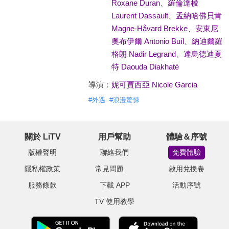
Roxane Duran
、
羅倫達梭
Laurent Dassault
、
孟納哈佛貝肯
Magne-Håvard Brekke
、
安東尼
奧布伊爾 Antonio Buíl
、
納迪爾羅
格朗 Nadir Legrand
、
達烏德迪夏
特 Daouda Diakhaté
導演：
妮可賈西亞 Nicole Garcia
#
外遇
#
浪漫驚悚
關於 LiTV
用戶幫助
體驗＆序號
版權聲明
聯絡我們
免費體驗
隱私權政策
常見問題
啟用兌換卷
服務條款
下載 APP
活動序號
TV 使用教學