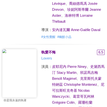
Lévèque
、
喬絲德瑪馮 Josée
Drevon
、
珍妮阿斯蒂爾 Jeanne
Astier
、
洛林特博 Lorraine
Thébault
導演：
安內達瓦爾 Anne-Gaëlle Daval
#
女性覺醒
#
幽默小品
執愛不悔
6.5
Lovers
演員：
皮耶尼內 Pierre Niney
、
史黛西馬
汀 Stacy Martin
、
班諾馬吉梅
Benoît Magimel
、
克里斯托夫蒙
特納茲 Christophe Montenez
、
尼
可拉斯旺克奇基 Nicolas
Wanczycki
、
葛雷哥瓦柯林
你是我永遠的執著
Grégoire Colin
、
羅珊杜蘭