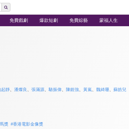
免費戲劇
爆款短劇
免費綜藝
蒙福人生
鮑起靜
、
潘燦良
、
張滿源
、
駱振偉
、
陳銳強
、
黃嵐
、
魏綺珊
、
蘇皓兒
馬獎
#
香港電影金像獎