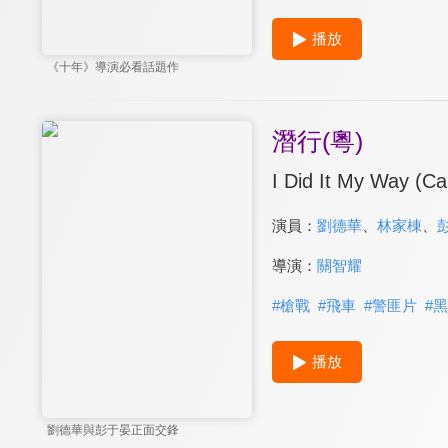
播放
《十年》導演必看話題作
潛行(粵)
I Did It My Way (C
演員：
劉德華
、
林家棟
、
導演：
關智耀
#
槍戰
#
飛車
#
警匪片
#
黑
播放
劉德華與彭于晏正面交鋒