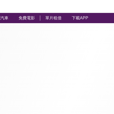
汽車
免費電影
單片租借
下載APP