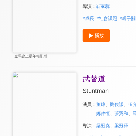
導演：
靳家驊
#
成長
#
社會議題
#
親子關
播放
金馬史上最年輕影后
武替道
Stuntman
演員：
董瑋
、
劉俊謙
、
伍
鄭仲恆
、
張翼和
、
導演：
梁冠堯
、
梁冠舜