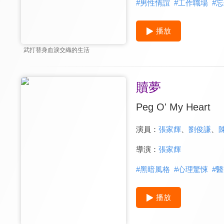
#
男性情誼
#
工作職場
#
忘
播放
武打替身血淚交織的生活
贖夢
Peg O' My Heart
演員：
張家輝
、
劉俊謙
、
導演：
張家輝
#
黑暗風格
#
心理驚悚
#
醫
播放