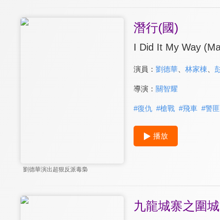
潛行(國)
I Did It My Way (Ma
演員：
劉德華
、
林家棟
、
導演：
關智耀
#
復仇
#
槍戰
#
飛車
#
警匪
播放
劉德華演出超狠反派毒梟
九龍城寨之圍城