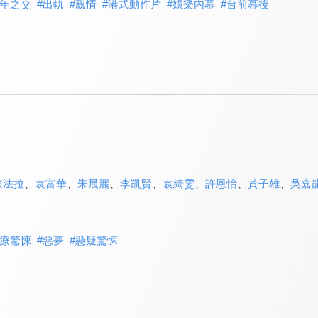
年之交
#
出軌
#
親情
#
港式動作片
#
娛樂內幕
#
台前幕後
陳法拉
、
袁富華
、
朱晨麗
、
李凱賢
、
袁綺雯
、
許恩怡
、
黃子雄
、
吳嘉
療驚悚
#
惡夢
#
懸疑驚悚