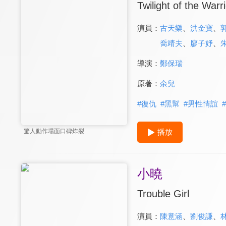
Twilight of the Warr
演員：
古天樂
、
洪金寶
、
喬靖夫
、
廖子妤
、
導演：
鄭保瑞
原著：
余兒
#
復仇
#
黑幫
#
男性情誼
#
播放
驚人動作場面口碑炸裂
小曉
Trouble Girl
演員：
陳意涵
、
劉俊謙
、