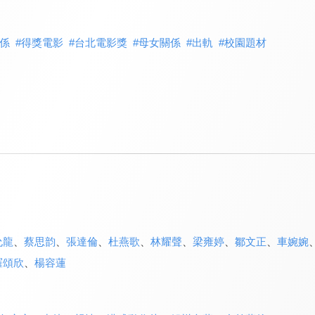
係
#
得獎電影
#
台北電影獎
#
母女關係
#
出軌
#
校園題材
允龍
、
蔡思韵
、
張達倫
、
杜燕歌
、
林耀聲
、
梁雍婷
、
鄒文正
、
車婉婉
羅頌欣
、
楊容蓮