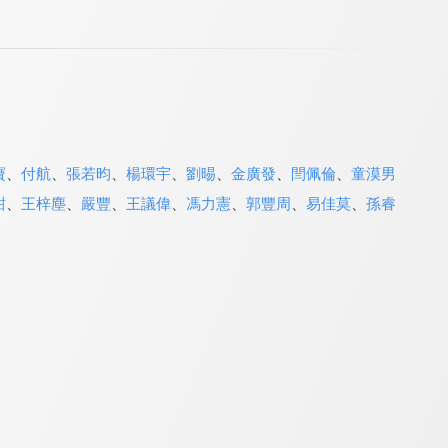
寶
、
付航
、
張若昀
、
楊環宇
、
劉晹
、
金廣發
、
閆佩倫
、
童漠男
甜
、
王梓塵
、
嚴豐
、
王議偉
、
馮力憲
、
郭豐周
、
易佳莫
、
孫睿