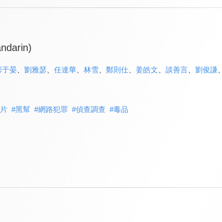
ndarin)
彭于晏
、
劉雅瑟
、
任達華
、
林雪
、
鄭則仕
、
姜皓文
、
談善言
、
劉俊謙
片
#
黑幫
#
網路犯罪
#
偵查調查
#
毒品