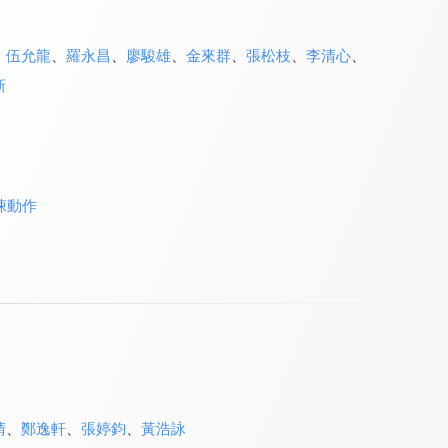
、
伍允龍
、
羅永昌
、
廖駿雄
、
金來群
、
張松枝
、
李清心
、
新
悚動作
晴
、
鄭逸軒
、
張婷鈞
、
黃浩詠