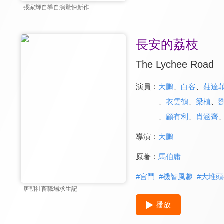
張家輝自導自演驚悚新作
長安的荔枝
The Lychee Road
演員：
大鵬
、
白客
、
莊達
、
衣雲鶴
、
梁植
、
、
顧有利
、
肖涵齊
導演：
大鵬
原著：
馬伯庸
#
宮鬥
#
機智風趣
#
大堆頭
唐朝社畜職場求生記
播放