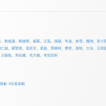
菲
、
劉俊謙
、
劉德華
、
楊冪
、
王迅
、
孫陽
、
常遠
、
林雪
、
魏翔
、
宋小
劉仁鉞
、
羅聖燈
、
苗若芃
、
梁超
、
賈樟柯
、
樊登
、
孫悅
、
大冰
、
王雨
、
王藝龍
、
馬伯庸
、
毛方圓
、
李冠言昕
喜劇
#
古裝喜劇