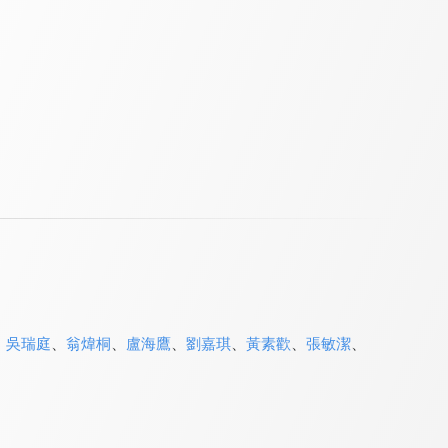
、
吳瑞庭
、
翁煒桐
、
盧海鷹
、
劉嘉琪
、
黃素歡
、
張敏潔
、