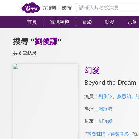
首頁
電視頻道
電影
動漫
兒童
搜尋 "
劉俊謙
"
共 8 筆結果
幻愛
Beyond the Dream
演員：
劉俊謙
、
蔡思韵
、
導演：
周冠威
原著：
周冠威
#
青春愛情
#
得獎電影
#
金