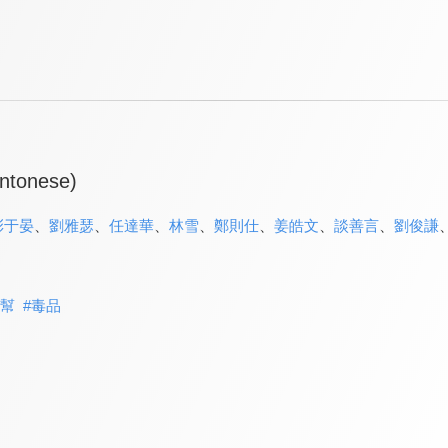
antonese)
彭于晏
、
劉雅瑟
、
任達華
、
林雪
、
鄭則仕
、
姜皓文
、
談善言
、
劉俊謙
幫
#
毒品