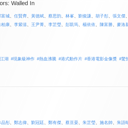
iors: Walled In
郭富城
、
任賢齊
、
黃德斌
、
蔡思韵
、
林峯
、
劉俊謙
、
胡子彤
、
張文傑
朱柏康
、
李紫僖
、
王尹菁
、
李芷瑩
、
彭凱筠
、
楊依依
、
陳富勝
、
麥洛
江湖
#
現象級神作
#
熱血沸騰
#
港式動作片
#
香港電影金像獎
#
驚
林品彤
、
鄭志偉
、
劉冠廷
、
鄭有傑
、
蔡亘晏
、
朱芷瑩
、
施名帥
、
朱語