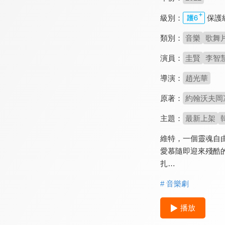
級別：
保護
類別：
音樂
歌舞
演員：
圭賢
李智
導演：
趙光華
原著：
約翰沃夫岡馮歌德
主題：
最新上架
維特，一個靈魂自
愛慕隨即迎來殘酷
扎…
# 音樂劇
播放