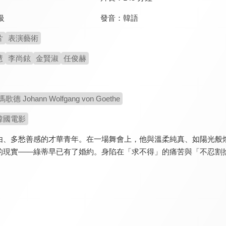
發音：
韓語
級
片
表演藝術
慧
李尚鉉
金賢淑
任俊赫
 Johann Wolfgang von Goethe
韓國電影
由、多愁善感的才華青年。在一場舞會上，他與溫柔純真、如陽光般
的現實——綠蒂早已有了婚約。身陷在「求不得」的痛苦與「不忍割