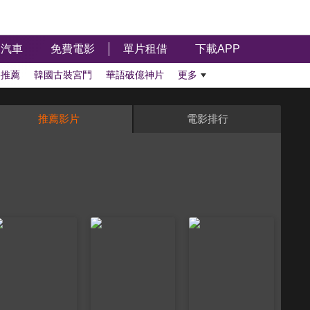
汽車
免費電影
單片租借
下載APP
影推薦
韓國古裝宮鬥
華語破億神片
更多
推薦影片
電影排行