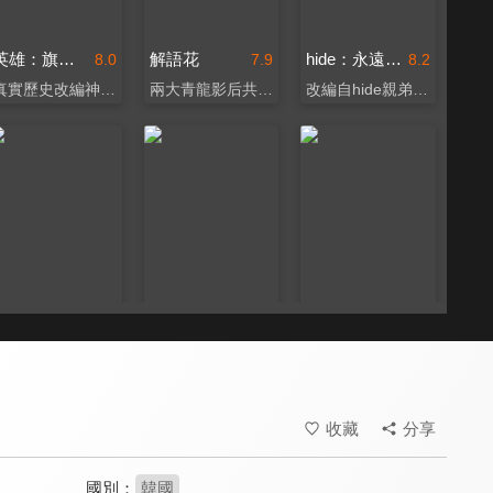
英雄：旗艦版
解語花
hide：永遠飛翔
8.0
7.9
8.2
真實歷史改編神級音樂劇
兩大青龍影后共同飆戲
改編自hide親弟著作
逐夢練習曲
大叔搖滾夢
EPIK HIGH 20 THE MOVIE
7.9
7.6
8.2
EXO燦烈首度主演電影
李詩雅尹帝文組團開唱
YOU CAN FLY！
收藏
分享
國別：
韓國