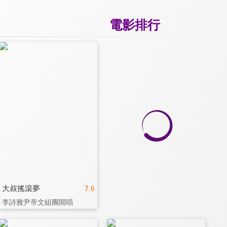
電影排行
大叔搖滾夢
7.6
李詩雅尹帝文組團開唱