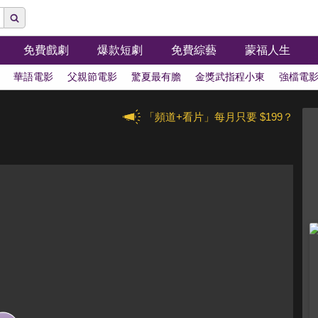
免費戲劇
爆款短劇
免費綜藝
蒙福人生
華語電影
父親節電影
驚夏最有膽
金獎武指程小東
強檔電
「頻道+看片」每月只要 $199？