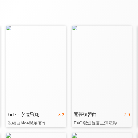
hide：永遠飛翔
逐夢練習曲
8.2
7.9
改編自hide親弟著作
EXO燦烈首度主演電影