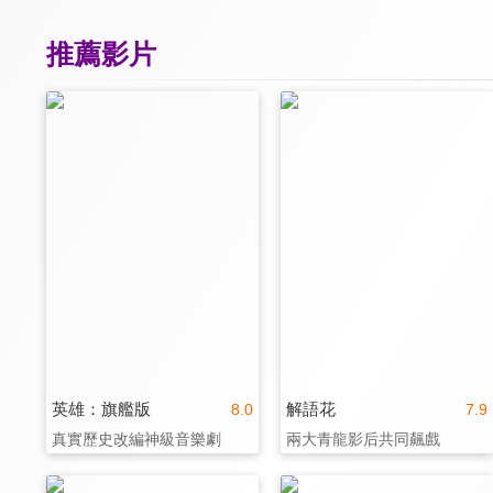
推薦影片
英雄：旗艦版
解語花
8.0
7.9
真實歷史改編神級音樂劇
兩大青龍影后共同飆戲