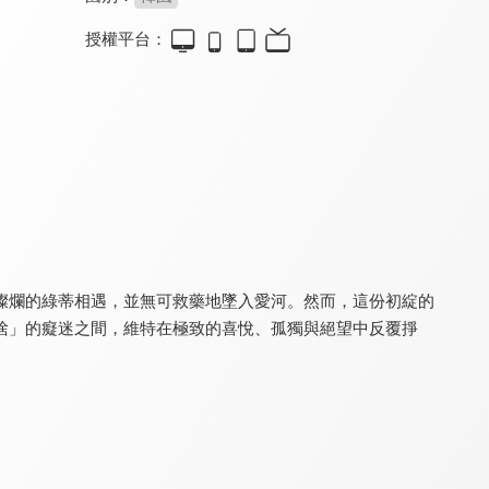
授權平台：
初戀三重奏
亂世玫瑰
改造音痴妹
7.7
7.4
6.5
那些年男孩追的韓孝周
戰爭史詩浪漫鉅作
因為愛，所以想好好唱歌
燦爛的綠蒂相遇，並無可救藥地墜入愛河。然而，這份初綻的
捨」的癡迷之間，維特在極致的喜悅、孤獨與絕望中反覆掙
我的小小鋼琴家
歡唱一家親
ATEEZ WORLD TOUR [TOWARDS THE LIGHT：WILL TO POWER] IN CINEMAS
7.8
7.0
8.6
一首改變兩人生命的樂章
音樂是國際共通語言
ATINY必看！