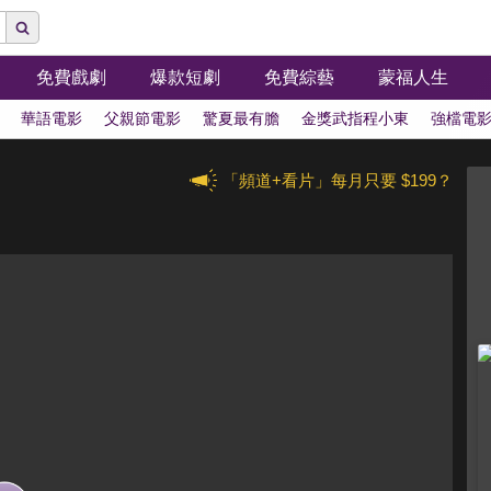
免費戲劇
爆款短劇
免費綜藝
蒙福人生
華語電影
父親節電影
驚夏最有膽
金獎武指程小東
強檔電
「頻道+看片」每月只要 $199？