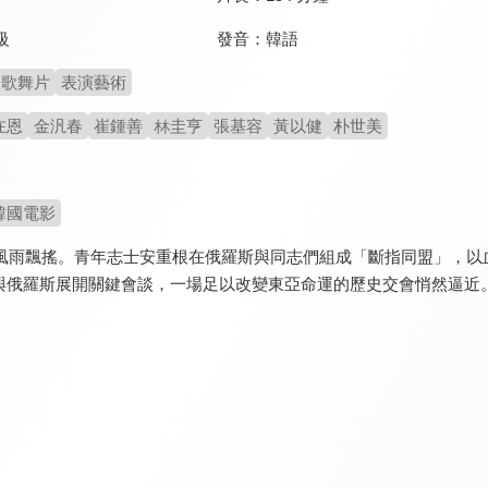
發音：
韓語
級
歌舞片
表演藝術
在恩
金汎春
崔鍾善
林圭亨
張基容
黃以健
朴世美
韓國電影
帝國風雨飄搖。青年志士安重根在俄羅斯與同志們組成「斷指同盟」，
與俄羅斯展開關鍵會談，一場足以改變東亞命運的歷史交會悄然逼近