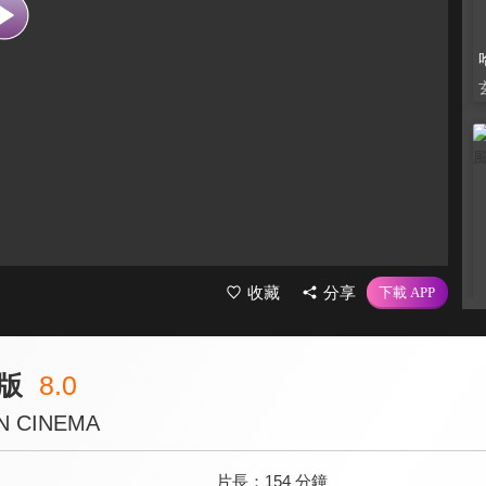
收藏
分享
版
8.0
IN CINEMA
片長：
154 分鐘