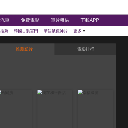
汽車
免費電影
單片租借
下載APP
影推薦
韓國古裝宮鬥
華語破億神片
更多
推薦影片
電影排行