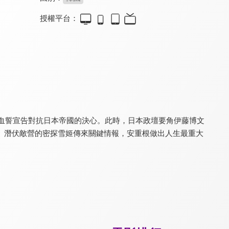
授權平台：
​穿著旗袍的女孩
天文：問天
海賊：汪洋爭霸
7.6
8.3
7.5
動人！大時代的離散之歌
韓兩大影帝共譜大叔之愛
亞洲版《神鬼奇航》
以血誓宣告對抗日本帝國的決心。此時，日本政壇要角伊藤博文
。潛伏敵營的密探雪姬傳來關鍵情報，安重根做出人生最重大
王昭君
貂蟬
傷痕-老兵的故事
7.2
7.3
8.0
一代影后飾演一代美人
邵氏第一部黃梅調電影
一窺老榮民的辛酸一生