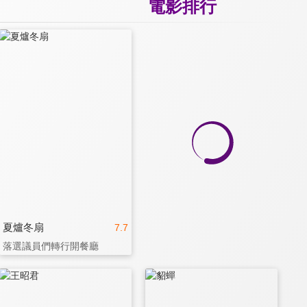
電影排行
夏爐冬扇
7.7
落選議員們轉行開餐廳