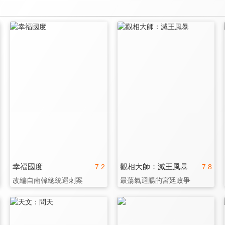
幸福國度
觀相大師：滅王風暴
7.2
7.8
改編自南韓總統遇刺案
最蕩氣迴腸的宮廷政爭