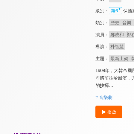
級別：
保護
類別：
歷史
音樂
演員：
鄭成和
鄭
導演：
朴智慧
主題：
最新上架
1909年，大韓
即將前往哈爾濱，
的抉擇…
# 音樂劇
播放