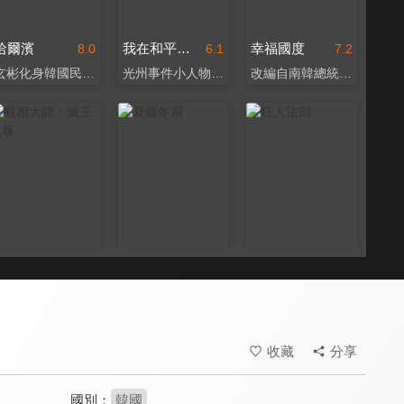
哈爾濱
我在和平飯店
幸福國度
8.0
6.1
7.2
玄彬化身韓國民族英雄
光州事件小人物悲歌
改編自南韓總統遇刺案
觀相大師：滅王風暴
夏爐冬扇
狂人法則
7.8
7.7
8.3
最蕩氣迴腸的宮廷政爭
落選議員們轉行開餐廳
川普揚言提告的爭議之作
收藏
分享
國別：
韓國