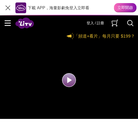
下載 APP，海量影劇免登入立即看
登入 / 註冊
「頻道+看片」每月只要 $199？