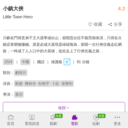
小鎮大俠
4.2
Little Town Hero
收藏
分享
川劇名門得意弟子王大器學成出山，卻因恐台症不能亮相表演，只得在火
鍋店靠變臉賺錢。原是必成大器現是碌碌無為，卻因一次行俠仗義走紅網
路，一時成了人人口中的大英雄，從此走上了行俠仗義之路…
2024
中國
國語
保護級
81 分鐘
類別：
劇情片
演員：
劉揚
陳秋伶
杜曉宇
卜鈺
張雙利
導演：
唐滔
收回
首頁
電視頻道
戲劇
電影
短劇
更多
推薦影片
收合