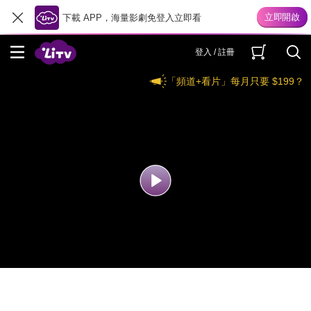
下載 APP，海量影劇免登入立即看
登入 / 註冊
「頻道+看片」每月只要 $199？