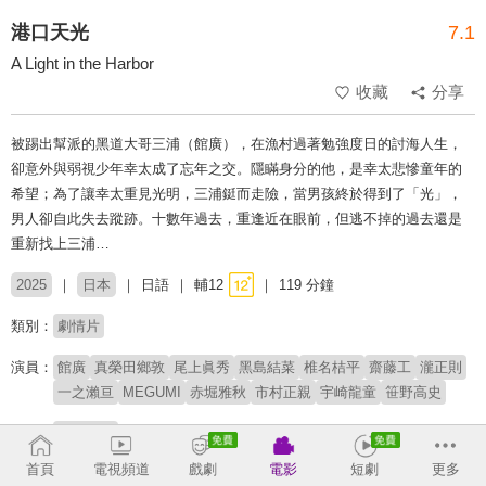
港口天光
7.1
A Light in the Harbor
收藏
分享
被踢出幫派的黑道大哥三浦（館廣），在漁村過著勉強度日的討海人生，
卻意外與弱視少年幸太成了忘年之交。隱瞞身分的他，是幸太悲慘童年的
希望；為了讓幸太重見光明，三浦鋌而走險，當男孩終於得到了「光」，
男人卻自此失去蹤跡。十數年過去，重逢近在眼前，但逃不掉的過去還是
重新找上三浦…
2025
日本
日語
輔12
119 分鐘
類別：
劇情片
演員：
館廣
真榮田鄉敦
尾上眞秀
黑島結菜
椎名桔平
齋藤工
瀧正則
一之瀨亘
MEGUMI
赤堀雅秋
市村正親
宇崎龍童
笹野高史
導演：
藤井道人
首頁
電視頻道
戲劇
電影
短劇
更多
※此內容含有：
偏差行為
、
暴力血腥