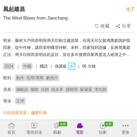
風起建昌
4.7
The Wind Blows from Jianchang
收藏
分享
明末，藥材大戶田崇明與周天印創立建昌幫，但周天印父親周萬庭因妒恨
田家，從中作梗，讓田崇明獲罪待斬。未料，田家找到證據，反將周萬庭
正法，周天印與田崇明自此反目，並在多年後將田家再度送入絕境之中…
2024
中國
國語
保護級
95 分鐘
類別：
動作
犯罪/黑幫
劇情片
演員：
施駿喆
楊政
任帥
徐永革
趙曉明
蘇濛濛
李欣穎
導演：
王洋
※此內容含有：
偏差行為
收回
首頁
電視頻道
戲劇
電影
短劇
更多