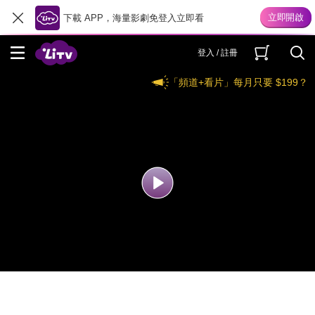
下載 APP，海量影劇免登入立即看
登入 / 註冊
「頻道+看片」每月只要 $199？