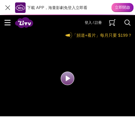
下載 APP，海量影劇免登入立即看
登入 / 註冊
「頻道+看片」每月只要 $199？