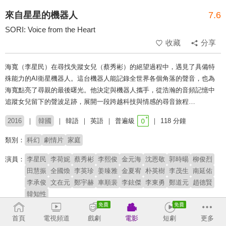
來自星星的機器人
7.6
SORI: Voice from the Heart
收藏
分享
海寬（李星民）在尋找失蹤女兒（蔡秀彬）的絕望過程中，遇見了具備特
殊能力的AI衛星機器人。這台機器人能記錄全世界各個角落的聲音，也為
海寬點亮了尋親的最後曙光。他決定與機器人攜手，從浩瀚的音頻記憶中
追蹤女兒留下的聲波足跡，展開一段跨越科技與情感的尋音旅程…
2016
韓國
韓語
英語
普遍級
118 分鐘
類別：
科幻
劇情片
家庭
演員：
李星民
李荷妮
蔡秀彬
李熙俊
金元海
沈恩敬
郭時暘
柳俊烈
田慧振
全國煥
李英珍
姜臻雅
金夏宥
朴英樹
李茂生
南延佑
李承俊
文在元
鄭宇赫
車順裴
李鉉傑
李東勇
鄭道元
趙德賢
韓知性
導演：
李浩宰
首頁
電視頻道
戲劇
電影
短劇
更多